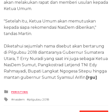
akan melakukan rapat dan memberi usulan kepada
Ketua Umum.
"Setelah itu, Ketua Umum akan memutuskan
kepada siapa rekomendasi NasDem diberikan,"
tandas Martin.
Diketahui sejumlah nama disebut akan bertarung
di Pilgubsu 2018 diantaranya Gubernur Sumatera
Utara, T Erry Nuradi yang saat ini juga sebagai Ketua
NasDem Sumut, Pangkostrad Letjend TNI Edy
Rahmayadi, Bupati Langkat Ngogesa Sitepu hingga
mantan gubernur Sumut Syamsul Arifin.
[rgu]
Posted
PERISTIWA
in
Tagged
nasdem
pilgubsu 2018
with