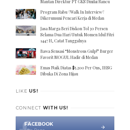
Mantan Direktur PT GKS Dinilai Rancu
Program Rabu \'Walk In Interview\'
Dikerumuni Pencari Kerja di Medan
Jasa Marga Beri Diskon Tol 30 Persen
Selama Dua Hari Untuk Momen Idul Fitri
1447 H, Catat Tanggalnya
Bawa Sensasi “Monstrous Gulp!” Burger
Favorit MOGUL Hadir di Medan
Emas Naik Diatas $5.200 Per Ons, IHSG
Dibuka Di Zona Hijau
LIKE
US!
CONNECT
WITH US!
FACEBOOK