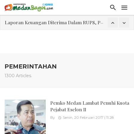
Laporan Keuangan Diterima Dalam RUPS, Pelaporan Hingga Penahanan Mantan Direktur PT GKS Dinilai Rancu
Program Rabu 'Walk In Interview' Dikerumuni Pencari Kerja di Medan
Jasa Marga Beri Diskon Tol 30 Persen Selama Dua Hari Untuk Momen Idul Fitri 1447 H, Catat Tanggalnya
Bawa Sensasi “Monstrous Gulp!” Burger Favorit MOGUL Hadir di Medan
Emas Naik Diatas $5.200 Per Ons, IHSG Dibuka Di Zona Hijau
PEMERINTAHAN
Program Pengabdian Talenta USU Laksanakan Pendampingan Penyusunan Menu Bergizi Seimbang dan Food Handler pada SPPG Beringin Tembung 2
1300 Articles.
USU Gelar Pengabdian "Hidroponik Green Recovery" bagi Eks-Penyalahguna Narkoba di Belawan Sicanang
Pemko Medan Lambat Penuhi Kuota
Pejabat Eselon II
By
Senin, 20 Februari 2017 | 11:28