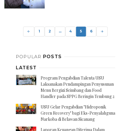
Posts
navigation
1
2
...
4
5
6
POPULAR
POSTS
LATEST
Program Pengabdian Talenta USU
Laksanakan Pendampingan Penyusunan
Menu Bergizi Seimbang dan Food
Handler pada SPPG Beringin Tembung 2
USU Gelar Pengabdian "Hidroponik
Green Recovery" bagi Eks-Penyalahguna
Narkoba di Belawan Sicanang
Laporan Keuangan Diterima Dalam