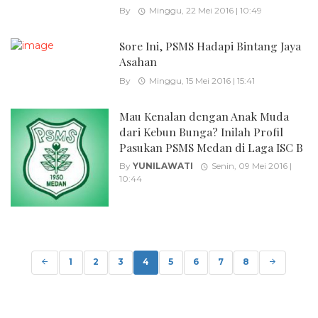
By
Minggu, 22 Mei 2016 | 10:49
Sore Ini, PSMS Hadapi Bintang Jaya
Asahan
By
Minggu, 15 Mei 2016 | 15:41
Mau Kenalan dengan Anak Muda
dari Kebun Bunga? Inilah Profil
Pasukan PSMS Medan di Laga ISC B
By
YUNILAWATI
Senin, 09 Mei 2016 |
10:44
Posts
navigation
1
2
3
4
5
6
7
8