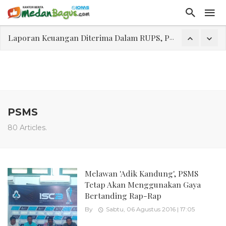
Laporan Keuangan Diterima Dalam RUPS, Pelaporan Hingga Penahanan Mantan Direktur PT GKS Dinilai Rancu
Program Rabu 'Walk In Interview' Dikerumuni Pencari Kerja di Medan
Jasa Marga Beri Diskon Tol 30 Persen Selama Dua Hari Untuk Momen Idul Fitri 1447 H, Catat Tanggalnya
Bawa Sensasi “Monstrous Gulp!” Burger Favorit MOGUL Hadir di Medan
Emas Naik Diatas $5.200 Per Ons, IHSG Dibuka Di Zona Hijau
PSMS
Program Pengabdian Talenta USU Laksanakan Pendampingan Penyusunan Menu Bergizi Seimbang dan Food Handler pada SPPG Beringin Tembung 2
80 Articles.
USU Gelar Pengabdian "Hidroponik Green Recovery" bagi Eks-Penyalahguna Narkoba di Belawan Sicanang
Melawan 'Adik Kandung', PSMS
Tetap Akan Menggunakan Gaya
Bertanding Rap-Rap
By
Sabtu, 06 Agustus 2016 | 17:05