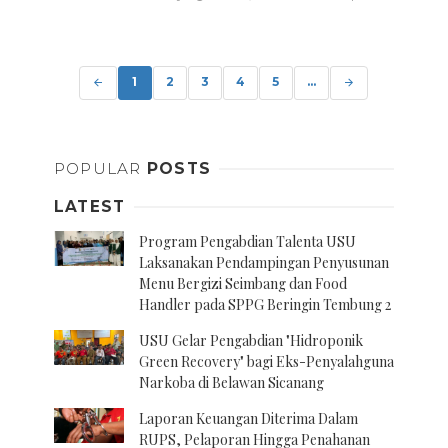
Posts
navigation
1
2
3
4
5
...
POPULAR
POSTS
LATEST
Program Pengabdian Talenta USU
Laksanakan Pendampingan Penyusunan
Menu Bergizi Seimbang dan Food
Handler pada SPPG Beringin Tembung 2
USU Gelar Pengabdian "Hidroponik
Green Recovery" bagi Eks-Penyalahguna
Narkoba di Belawan Sicanang
Laporan Keuangan Diterima Dalam
RUPS, Pelaporan Hingga Penahanan