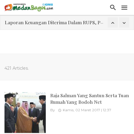
Laporan Keuangan Diterima Dalam RUPS, Pelaporan Hingga Penahanan Mantan Direktur PT GKS Dinilai Rancu
Program Rabu 'Walk In Interview' Dikerumuni Pencari Kerja di Medan
Jasa Marga Beri Diskon Tol 30 Persen Selama Dua Hari Untuk Momen Idul Fitri 1447 H, Catat Tanggalnya
Bawa Sensasi “Monstrous Gulp!” Burger Favorit MOGUL Hadir di Medan
Emas Naik Diatas $5.200 Per Ons, IHSG Dibuka Di Zona Hijau
421 Articles.
Program Pengabdian Talenta USU Laksanakan Pendampingan Penyusunan Menu Bergizi Seimbang dan Food Handler pada SPPG Beringin Tembung 2
USU Gelar Pengabdian "Hidroponik Green Recovery" bagi Eks-Penyalahguna Narkoba di Belawan Sicanang
Raja Salman Yang Santun Serta Tuan
Rumah Yang Bodoh Net
By
Kamis, 02 Maret 2017 | 12:37