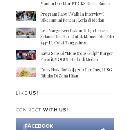
Mantan Direktur PT GKS Dinilai Rancu
Program Rabu \'Walk In Interview\'
Dikerumuni Pencari Kerja di Medan
Jasa Marga Beri Diskon Tol 30 Persen
Selama Dua Hari Untuk Momen Idul Fitri
1447 H, Catat Tanggalnya
Bawa Sensasi “Monstrous Gulp!” Burger
Favorit MOGUL Hadir di Medan
Emas Naik Diatas $5.200 Per Ons, IHSG
Dibuka Di Zona Hijau
LIKE
US!
CONNECT
WITH US!
FACEBOOK