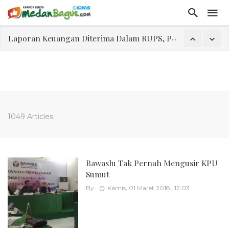
Laporan Keuangan Diterima Dalam RUPS, Pelaporan Hingga Penahanan Mantan Direktur PT GKS Dinilai Rancu
Program Rabu 'Walk In Interview' Dikerumuni Pencari Kerja di Medan
Jasa Marga Beri Diskon Tol 30 Persen Selama Dua Hari Untuk Momen Idul Fitri 1447 H, Catat Tanggalnya
Bawa Sensasi “Monstrous Gulp!” Burger Favorit MOGUL Hadir di Medan
Emas Naik Diatas $5.200 Per Ons, IHSG Dibuka Di Zona Hijau
1049 Articles.
Program Pengabdian Talenta USU Laksanakan Pendampingan Penyusunan Menu Bergizi Seimbang dan Food Handler pada SPPG Beringin Tembung 2
USU Gelar Pengabdian "Hidroponik Green Recovery" bagi Eks-Penyalahguna Narkoba di Belawan Sicanang
Bawaslu Tak Pernah Mengusir KPU
Sumut
By
Kamis, 01 Maret 2018 | 12:03