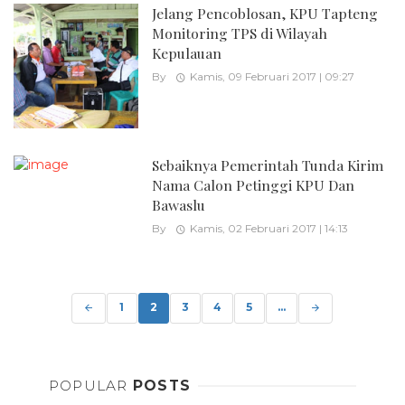
Jelang Pencoblosan, KPU Tapteng
Monitoring TPS di Wilayah
Kepulauan
By
Kamis, 09 Februari 2017 | 09:27
Sebaiknya Pemerintah Tunda Kirim
Nama Calon Petinggi KPU Dan
Bawaslu
By
Kamis, 02 Februari 2017 | 14:13
Posts
navigation
1
2
3
4
5
...
POPULAR
POSTS