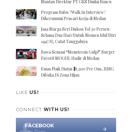
Mantan Direktur PT GKS Dinilai Rancu
Program Rabu \'Walk In Interview\'
Dikerumuni Pencari Kerja di Medan
Jasa Marga Beri Diskon Tol 30 Persen
Selama Dua Hari Untuk Momen Idul Fitri
1447 H, Catat Tanggalnya
Bawa Sensasi “Monstrous Gulp!” Burger
Favorit MOGUL Hadir di Medan
Emas Naik Diatas $5.200 Per Ons, IHSG
Dibuka Di Zona Hijau
LIKE
US!
CONNECT
WITH US!
FACEBOOK