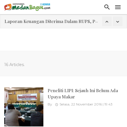
Laporan Keuangan Diterima Dalam RUPS, Pelaporan Hingga Penahanan Mantan Direktur PT GKS Dinilai Rancu
Program Rabu 'Walk In Interview' Dikerumuni Pencari Kerja di Medan
Jasa Marga Beri Diskon Tol 30 Persen Selama Dua Hari Untuk Momen Idul Fitri 1447 H, Catat Tanggalnya
Bawa Sensasi “Monstrous Gulp!” Burger Favorit MOGUL Hadir di Medan
Emas Naik Diatas $5.200 Per Ons, IHSG Dibuka Di Zona Hijau
16 Articles.
Program Pengabdian Talenta USU Laksanakan Pendampingan Penyusunan Menu Bergizi Seimbang dan Food Handler pada SPPG Beringin Tembung 2
USU Gelar Pengabdian "Hidroponik Green Recovery" bagi Eks-Penyalahguna Narkoba di Belawan Sicanang
Peneliti LIPI: Sejauh Ini Belum Ada
Upaya Makar
By
Selasa, 22 November 2016 | 19:43