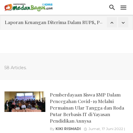
Laporan Keuangan Diterima Dalam RUPS, Pelaporan Hingga Penahanan Mantan Direktur PT GKS Dinilai Rancu
Program Rabu 'Walk In Interview' Dikerumuni Pencari Kerja di Medan
Jasa Marga Beri Diskon Tol 30 Persen Selama Dua Hari Untuk Momen Idul Fitri 1447 H, Catat Tanggalnya
Bawa Sensasi “Monstrous Gulp!” Burger Favorit MOGUL Hadir di Medan
Emas Naik Diatas $5.200 Per Ons, IHSG Dibuka Di Zona Hijau
58 Articles.
Program Pengabdian Talenta USU Laksanakan Pendampingan Penyusunan Menu Bergizi Seimbang dan Food Handler pada SPPG Beringin Tembung 2
USU Gelar Pengabdian "Hidroponik Green Recovery" bagi Eks-Penyalahguna Narkoba di Belawan Sicanang
Pemberdayaan Siswa SMP Dalam
Pencegahan Covid-19 Melalui
Permainan Ular Tangga dan Roda
Putar Berbasis IT di Yayasan
Pendidikan Annysa
By
KIKI RISMADI
Jumat, 17 Juni 2022 |