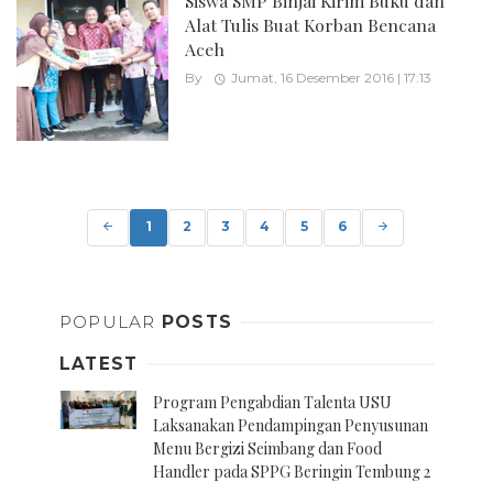
Siswa SMP Binjai Kirim Buku dan
Alat Tulis Buat Korban Bencana
Aceh
By
Jumat, 16 Desember 2016 | 17:13
Posts
navigation
1
2
3
4
5
6
POPULAR
POSTS
LATEST
Program Pengabdian Talenta USU
Laksanakan Pendampingan Penyusunan
Menu Bergizi Seimbang dan Food
Handler pada SPPG Beringin Tembung 2