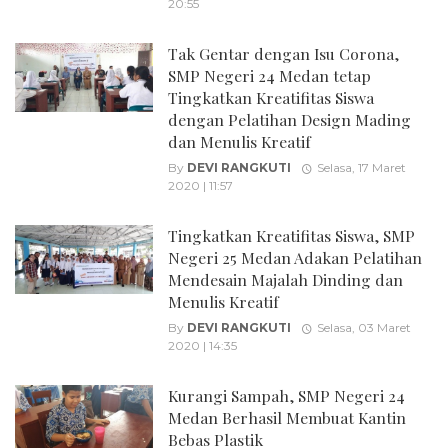
20:55
Tak Gentar dengan Isu Corona,
SMP Negeri 24 Medan tetap
Tingkatkan Kreatifitas Siswa
dengan Pelatihan Design Mading
dan Menulis Kreatif
By
DEVI RANGKUTI
Selasa, 17 Maret
2020 | 11:57
Tingkatkan Kreatifitas Siswa, SMP
Negeri 25 Medan Adakan Pelatihan
Mendesain Majalah Dinding dan
Menulis Kreatif
By
DEVI RANGKUTI
Selasa, 03 Maret
2020 | 14:35
Kurangi Sampah, SMP Negeri 24
Medan Berhasil Membuat Kantin
Bebas Plastik