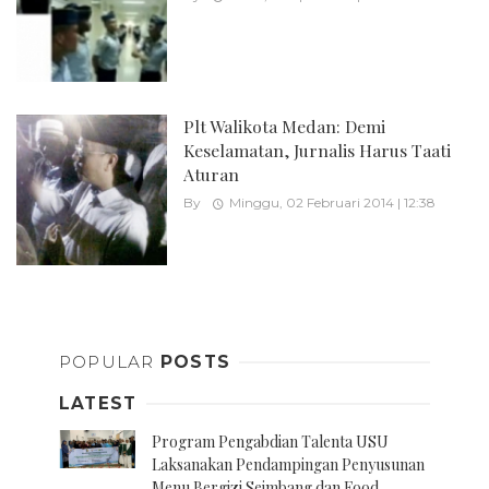
Plt Walikota Medan: Demi
Keselamatan, Jurnalis Harus Taati
Aturan
By
Minggu, 02 Februari 2014 | 12:38
Posts
navigation
POPULAR
POSTS
LATEST
Program Pengabdian Talenta USU
Laksanakan Pendampingan Penyusunan
Menu Bergizi Seimbang dan Food