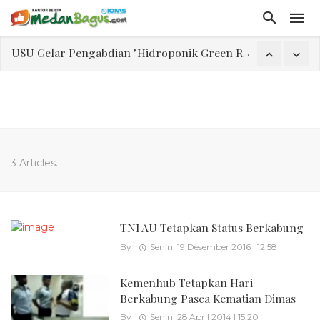
USU Gelar Pengabdian "Hidroponik Green Recovery" bagi Eks-Penyalahguna Narkoba di Belawan Sicanang
Laporan Keuangan Diterima Dalam RUPS, Pelaporan Hingga Penahanan Mantan Direktur PT GKS Dinilai Rancu
Program Rabu 'Walk In Interview' Dikerumuni Pencari Kerja di Medan
Jasa Marga Beri Diskon Tol 30 Persen Selama Dua Hari Untuk Momen Idul Fitri 1447 H, Catat Tanggalnya
Bawa Sensasi “Monstrous Gulp!” Burger Favorit MOGUL Hadir di Medan
Emas Naik Diatas $5.200 Per Ons, IHSG Dibuka Di Zona Hijau
3 Articles.
Program Pengabdian Talenta USU Laksanakan Pendampingan Penyusunan Menu Bergizi Seimbang dan Food Handler pada SPPG Beringin Tembung 2
USU Gelar Pengabdian "Hidroponik Green Recovery" bagi Eks-Penyalahguna Narkoba di Belawan Sicanang
TNI AU Tetapkan Status Berkabung
By
Senin, 19 Desember 2016 | 12:58
Kemenhub Tetapkan Hari
Berkabung Pasca Kematian Dimas
By
Senin, 28 April 2014 | 15:20