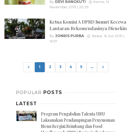
By
DEVI RANGKUTI
Kamis, 14
November 2019 | 20:29
Ketua Komisi A DPRD Sumut Kecewa
Lantaran Rekomendasinya Dicuekin
By
JONRIS PURBA
Selasa, 16 Juli 2019 |
16:57
Posts
navigation
1
2
3
4
5
...
POPULAR
POSTS
LATEST
Program Pengabdian Talenta USU
Laksanakan Pendampingan Penyusunan
Menu Bergizi Seimbang dan Food