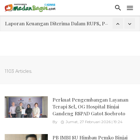
Laporan Keuangan Diterima Dalam RUPS, Pelaporan Hingga Penahanan Mantan Direktur PT GKS Dinilai Rancu
Program Rabu 'Walk In Interview' Dikerumuni Pencari Kerja di Medan
Jasa Marga Beri Diskon Tol 30 Persen Selama Dua Hari Untuk Momen Idul Fitri 1447 H, Catat Tanggalnya
Bawa Sensasi “Monstrous Gulp!” Burger Favorit MOGUL Hadir di Medan
Emas Naik Diatas $5.200 Per Ons, IHSG Dibuka Di Zona Hijau
1103 Articles.
Program Pengabdian Talenta USU Laksanakan Pendampingan Penyusunan Menu Bergizi Seimbang dan Food Handler pada SPPG Beringin Tembung 2
USU Gelar Pengabdian "Hidroponik Green Recovery" bagi Eks-Penyalahguna Narkoba di Belawan Sicanang
Perkuat Pengembangan Layanan
Terapi Sel, OG Hospital Binjai
Gandeng RSPAD Gatot Soebroto
By
Jumat, 27 Februari 2026 | 19:24
PB IMBI SU Himbau Pemko Binjai