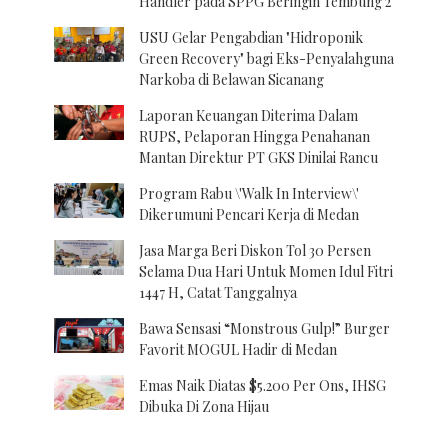
Handler pada SPPG Beringin Tembung 2
USU Gelar Pengabdian "Hidroponik
Green Recovery" bagi Eks-Penyalahguna
Narkoba di Belawan Sicanang
Laporan Keuangan Diterima Dalam
RUPS, Pelaporan Hingga Penahanan
Mantan Direktur PT GKS Dinilai Rancu
Program Rabu \'Walk In Interview\'
Dikerumuni Pencari Kerja di Medan
Jasa Marga Beri Diskon Tol 30 Persen
Selama Dua Hari Untuk Momen Idul Fitri
1447 H, Catat Tanggalnya
Bawa Sensasi “Monstrous Gulp!” Burger
Favorit MOGUL Hadir di Medan
Emas Naik Diatas $5.200 Per Ons, IHSG
Dibuka Di Zona Hijau