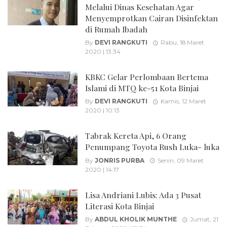
Melalui Dinas Kesehatan Agar
Menyemprotkan Cairan Disinfektan
di Rumah Ibadah
By
DEVI RANGKUTI
Rabu, 18 Maret
2020 | 13:34
KBKC Gelar Perlombaan Bertema
Islami di MTQ ke-51 Kota Binjai
By
DEVI RANGKUTI
Kamis, 12 Maret
2020 | 10:13
Tabrak Kereta Api, 6 Orang
Penumpang Toyota Rush Luka- luka
By
JONRIS PURBA
Senin, 09 Maret
2020 | 14:17
Lisa Andriani Lubis: Ada 3 Pusat
Literasi Kota Binjai
By
ABDUL KHOLIK MUNTHE
Jumat, 21