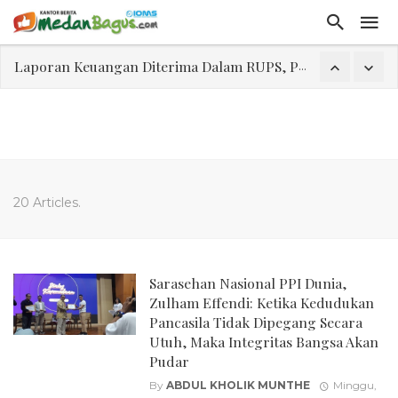
Laporan Keuangan Diterima Dalam RUPS, Pelaporan Hingga Penahanan Mantan Direktur PT GKS Dinilai Rancu
Program Rabu 'Walk In Interview' Dikerumuni Pencari Kerja di Medan
Jasa Marga Beri Diskon Tol 30 Persen Selama Dua Hari Untuk Momen Idul Fitri 1447 H, Catat Tanggalnya
Bawa Sensasi “Monstrous Gulp!” Burger Favorit MOGUL Hadir di Medan
Emas Naik Diatas $5.200 Per Ons, IHSG Dibuka Di Zona Hijau
20 Articles.
Program Pengabdian Talenta USU Laksanakan Pendampingan Penyusunan Menu Bergizi Seimbang dan Food Handler pada SPPG Beringin Tembung 2
USU Gelar Pengabdian "Hidroponik Green Recovery" bagi Eks-Penyalahguna Narkoba di Belawan Sicanang
Sarasehan Nasional PPI Dunia,
Zulham Effendi: Ketika Kedudukan
Pancasila Tidak Dipegang Secara
Utuh, Maka Integritas Bangsa Akan
Pudar
By
ABDUL KHOLIK MUNTHE
Minggu,