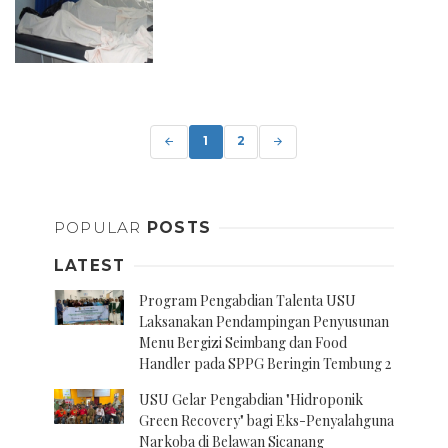
Posts
navigation
1
2
POPULAR
POSTS
LATEST
Program Pengabdian Talenta USU
Laksanakan Pendampingan Penyusunan
Menu Bergizi Seimbang dan Food
Handler pada SPPG Beringin Tembung 2
USU Gelar Pengabdian "Hidroponik
Green Recovery" bagi Eks-Penyalahguna
Narkoba di Belawan Sicanang