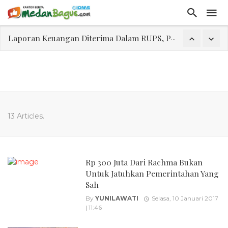
Laporan Keuangan Diterima Dalam RUPS, Pelaporan Hingga Penahanan Mantan Direktur PT GKS Dinilai Rancu
Program Rabu 'Walk In Interview' Dikerumuni Pencari Kerja di Medan
Jasa Marga Beri Diskon Tol 30 Persen Selama Dua Hari Untuk Momen Idul Fitri 1447 H, Catat Tanggalnya
Bawa Sensasi “Monstrous Gulp!” Burger Favorit MOGUL Hadir di Medan
Emas Naik Diatas $5.200 Per Ons, IHSG Dibuka Di Zona Hijau
13 Articles.
Program Pengabdian Talenta USU Laksanakan Pendampingan Penyusunan Menu Bergizi Seimbang dan Food Handler pada SPPG Beringin Tembung 2
USU Gelar Pengabdian "Hidroponik Green Recovery" bagi Eks-Penyalahguna Narkoba di Belawan Sicanang
Rp 300 Juta Dari Rachma Bukan
Untuk Jatuhkan Pemerintahan Yang
Sah
By
YUNILAWATI
Selasa, 10 Januari 2017
| 11:46