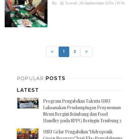
By
Jumat, 26 September 2014 | 19:16
Posts
navigation
1
2
POPULAR
POSTS
LATEST
Program Pengabdian Talenta USU
Laksanakan Pendampingan Penyusunan
Menu Bergizi Seimbang dan Food
Handler pada SPPG Beringin Tembung 2
USU Gelar Pengabdian "Hidroponik
Green Recovery" bagi Eks-Penyalahguna