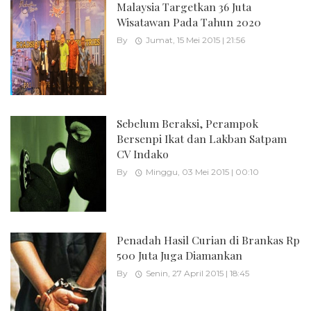
Malaysia Targetkan 36 Juta
Wisatawan Pada Tahun 2020
By
Jumat, 15 Mei 2015 | 21:56
Sebelum Beraksi, Perampok
Bersenpi Ikat dan Lakban Satpam
CV Indako
By
Minggu, 03 Mei 2015 | 00:10
Penadah Hasil Curian di Brankas Rp
500 Juta Juga Diamankan
By
Senin, 27 April 2015 | 18:45