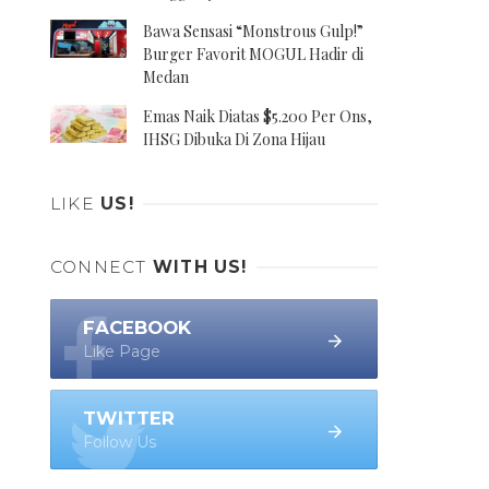
Bawa Sensasi “Monstrous Gulp!”
Burger Favorit MOGUL Hadir di
Medan
Emas Naik Diatas $5.200 Per Ons,
IHSG Dibuka Di Zona Hijau
LIKE
US!
CONNECT
WITH US!
FACEBOOK
Like Page
TWITTER
Follow Us