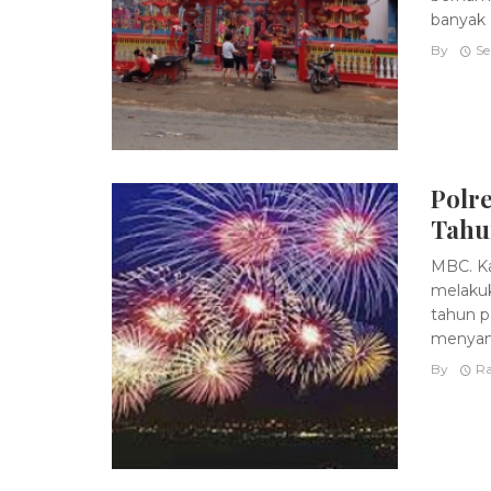
banyak .
By
Se
Polr
Tahu
MBC. Ka
melaku
tahun p
menyamp
By
Ra