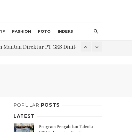
IF
FASHION
FOTO
INDEKS
an Direktur PT GKS Dinilai Rancu
itri 1447 H, Catat Tanggalnya
Program Pengabdian Talenta USU Laksanakan Pendampingan Penyusunan Menu Bergizi Seimbang dan Food Handler pada SPPG Beringin Tembung 2
POPULAR
POSTS
na Narkoba di Belawan Sicanang
LATEST
Program Pengabdian Talenta