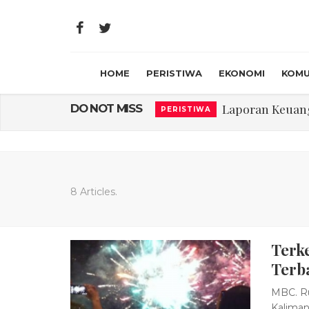
HOME
PERISTIWA
EKONOMI
KOMU
Laporan Keuanga
DO NOT MISS
PERISTIWA
Program Rabu '
PERISTIWA
Jasa Marga Beri Di
RAGAM
Bawa Sensasi “M
LIFESTYLE
8 Articles.
Emas Naik Diatas
EKONOMI
Terk
USU Gelar Peng
PERISTIWA
Terb
MBC. Ru
Kaliman