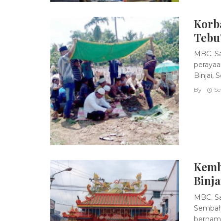
Korb
Tebu"
MBC. Sa
perayaa
Binjai, 
By
Se
Kemb
Binja
MBC. Sa
Sembahy
bernam