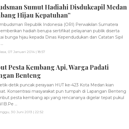
dsman Sumut Hadiahi Disdukcapil Medan
bang Hijau Kepatuhan”
budsman Republik Indonesia (ORI) Perwakilan Sumatera
emberikan hadiah berupa sertifikat pelayanan publik diserta
ai bunga hijau kepada Dinas Kependudukan dan Catatan Sipil
..
lasa, 07 Januari 2014 | 18:57
ut Pesta Kembang Api, Warga Padati
ngan Benteng
tik-detik puncak perayaan HUT ke-423 Kota Medan kian
t. Konsentrasi masyarakat pun tumpah di Lapangan Benteng
ut pesta kembang api yang rencananya digelar tepat pukul
IB.Pe ...
nggu, 30 Juni 2013 | 22:52