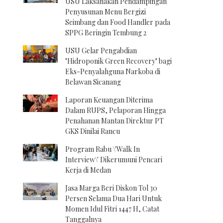
USU Laksanakan Pendampingan
Penyusunan Menu Bergizi
Seimbang dan Food Handler pada
SPPG Beringin Tembung 2
USU Gelar Pengabdian
"Hidroponik Green Recovery" bagi
Eks-Penyalahguna Narkoba di
Belawan Sicanang
Laporan Keuangan Diterima
Dalam RUPS, Pelaporan Hingga
Penahanan Mantan Direktur PT
GKS Dinilai Rancu
Program Rabu \'Walk In
Interview\' Dikerumuni Pencari
Kerja di Medan
Jasa Marga Beri Diskon Tol 30
Persen Selama Dua Hari Untuk
Momen Idul Fitri 1447 H, Catat
Tanggalnya