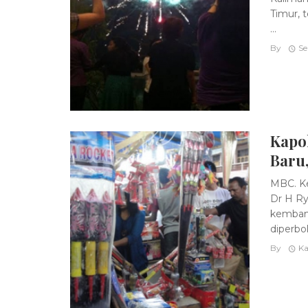
Timur, 
...
By
Se
Kapo
Baru,
MBC. Ke
Dr H Ry
kembang
diperbol 
By
Ka