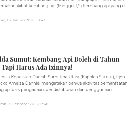
terbakar akibat kembang api (Minggu, 1/1).Kembang api yang di
nin, 02 Januari 2017 | 10:43
lda Sumut: Kembang Api Boleh di Tahun
 Tapi Harus Ada Izinnya!
pala Kepolisian Daerah Sumatera Utara (Kapolda Sumut), Irjen
cko Amelza Dahniel mengatakan bahwa aktivitas pemanfaatan
 api baik pengadaan, pendistribusian dan penggunaan
...
mis, 15 Desember 2016 | 17:48