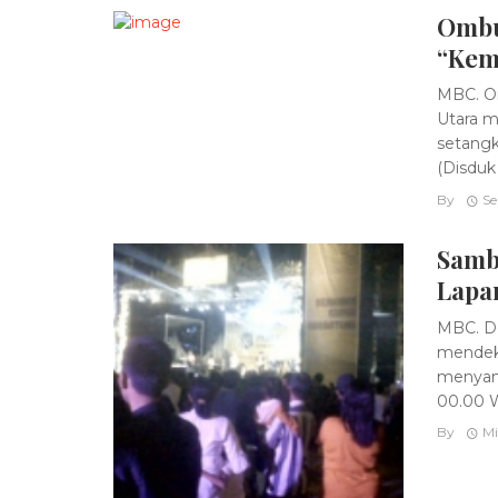
Ombu
“Kem
MBC. Om
Utara m
setangk
(Disduk .
By
Se
Samb
Lapa
MBC. De
mendeka
menyamb
00.00 W
By
Mi