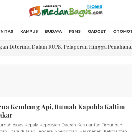
NITAS
KAMPUS
BUDAYA
PSMS
GADGET
OTOMOT
n Diterima Dalam RUPS, Pelaporan Hingga Penahanan Mant
Walk In Interview' Dikerumuni Pencari Kerja di Medan
skon Tol 30 Persen Selama Dua Hari Untuk Momen Idul F
onstrous Gulp!” Burger Favorit MOGUL Hadir di Medan
 $5.200 Per Ons, IHSG Dibuka Di Zona Hijau
ena Kembang Api, Rumah Kapolda Kaltim
abdian "Hidroponik Green Recovery" bagi Eks-Penyalahgu
akar
mah dinas Kepala Kepolisian Daerah Kalimantan Timur dan
tan Utara di Jalan Jenderal Soedirman, Balikpapan, Kalimantan