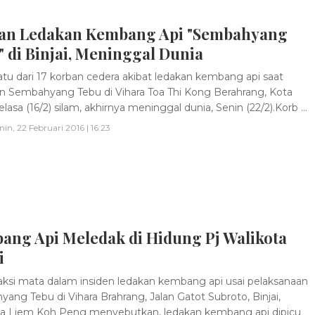
an Ledakan Kembang Api "Sembahyang
 di Binjai, Meninggal Dunia
tu dari 17 korban cedera akibat ledakan kembang api saat
n Sembahyang Tebu di Vihara Toa Thi Kong Berahrang, Kota
Selasa (16/2) silam, akhirnya meninggal dunia, Senin (22/2).Korb ...
nin, 22 Februari 2016 | 16:23
ang Api Meledak di Hidung Pj Walikota
i
ksi mata dalam insiden ledakan kembang api usai pelaksanaan
ang Tebu di Vihara Brahrang, Jalan Gatot Subroto, Binjai,
a Liem Koh Peng menyebutkan, ledakan kembang api dipicu