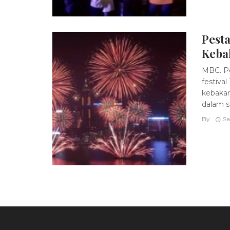
Pest
Keba
MBC. Pe
festiva
kebakar
dalam se
By
Sa
Posts
navigation