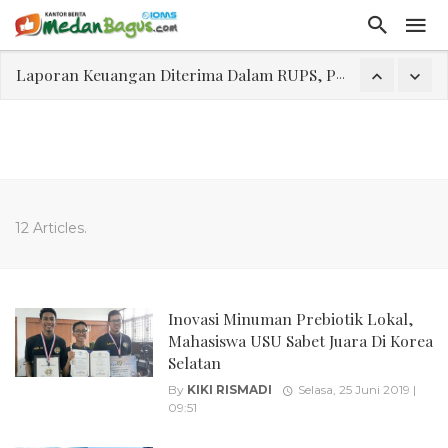
Laporan Keuangan Diterima Dalam RUPS, Pelaporan Hingga Penahanan Mantan Direktur PT GKS Dinilai Rancu
Program Rabu 'Walk In Interview' Dikerumuni Pencari Kerja di Medan
Jasa Marga Beri Diskon Tol 30 Persen Selama Dua Hari Untuk Momen Idul Fitri 1447 H, Catat Tanggalnya
Bawa Sensasi “Monstrous Gulp!” Burger Favorit MOGUL Hadir di Medan
Emas Naik Diatas $5.200 Per Ons, IHSG Dibuka Di Zona Hijau
12 Articles.
Program Pengabdian Talenta USU Laksanakan Pendampingan Penyusunan Menu Bergizi Seimbang dan Food Handler pada SPPG Beringin Tembung 2
USU Gelar Pengabdian "Hidroponik Green Recovery" bagi Eks-Penyalahguna Narkoba di Belawan Sicanang
Inovasi Minuman Prebiotik Lokal,
Mahasiswa USU Sabet Juara Di Korea
Selatan
By
KIKI RISMADI
Selasa, 25 Juni 2019 |
09:51