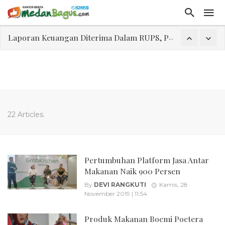
Laporan Keuangan Diterima Dalam RUPS, Pelaporan Hingga Penahanan Mantan Direktur PT GKS Dinilai Rancu
Program Rabu 'Walk In Interview' Dikerumuni Pencari Kerja di Medan
Jasa Marga Beri Diskon Tol 30 Persen Selama Dua Hari Untuk Momen Idul Fitri 1447 H, Catat Tanggalnya
Bawa Sensasi “Monstrous Gulp!” Burger Favorit MOGUL Hadir di Medan
Emas Naik Diatas $5.200 Per Ons, IHSG Dibuka Di Zona Hijau
22 Articles.
Program Pengabdian Talenta USU Laksanakan Pendampingan Penyusunan Menu Bergizi Seimbang dan Food Handler pada SPPG Beringin Tembung 2
USU Gelar Pengabdian "Hidroponik Green Recovery" bagi Eks-Penyalahguna Narkoba di Belawan Sicanang
Pertumbuhan Platform Jasa Antar
Makanan Naik 900 Persen
By
DEVI RANGKUTI
Kamis, 28
November 2019 | 11:54
Produk Makanan Boemi Poetera