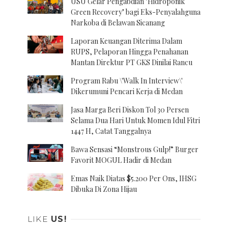
USU Gelar Pengabdian "Hidroponik
Green Recovery" bagi Eks-Penyalahguna
Narkoba di Belawan Sicanang
Laporan Keuangan Diterima Dalam
RUPS, Pelaporan Hingga Penahanan
Mantan Direktur PT GKS Dinilai Rancu
Program Rabu \'Walk In Interview\'
Dikerumuni Pencari Kerja di Medan
Jasa Marga Beri Diskon Tol 30 Persen
Selama Dua Hari Untuk Momen Idul Fitri
1447 H, Catat Tanggalnya
Bawa Sensasi “Monstrous Gulp!” Burger
Favorit MOGUL Hadir di Medan
Emas Naik Diatas $5.200 Per Ons, IHSG
Dibuka Di Zona Hijau
LIKE
US!