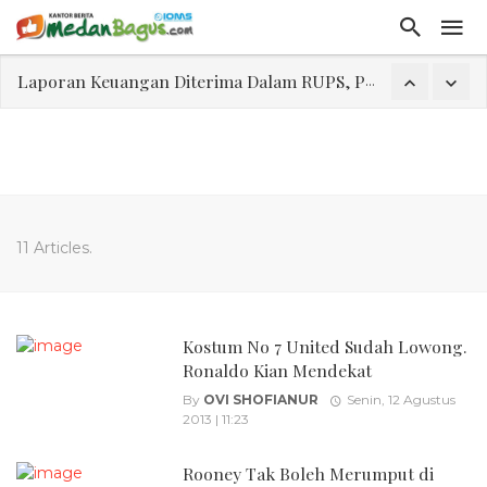
Laporan Keuangan Diterima Dalam RUPS, Pelaporan Hingga Penahanan Mantan Direktur PT GKS Dinilai Rancu
Program Rabu 'Walk In Interview' Dikerumuni Pencari Kerja di Medan
Jasa Marga Beri Diskon Tol 30 Persen Selama Dua Hari Untuk Momen Idul Fitri 1447 H, Catat Tanggalnya
Bawa Sensasi “Monstrous Gulp!” Burger Favorit MOGUL Hadir di Medan
Emas Naik Diatas $5.200 Per Ons, IHSG Dibuka Di Zona Hijau
11 Articles.
Program Pengabdian Talenta USU Laksanakan Pendampingan Penyusunan Menu Bergizi Seimbang dan Food Handler pada SPPG Beringin Tembung 2
USU Gelar Pengabdian "Hidroponik Green Recovery" bagi Eks-Penyalahguna Narkoba di Belawan Sicanang
Kostum No 7 United Sudah Lowong.
Ronaldo Kian Mendekat
By
OVI SHOFIANUR
Senin, 12 Agustus
2013 | 11:23
Rooney Tak Boleh Merumput di