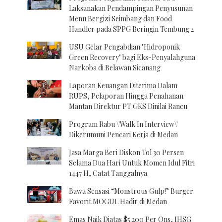
Laksanakan Pendampingan Penyusunan
Menu Bergizi Seimbang dan Food
Handler pada SPPG Beringin Tembung 2
USU Gelar Pengabdian "Hidroponik
Green Recovery" bagi Eks-Penyalahguna
Narkoba di Belawan Sicanang
Laporan Keuangan Diterima Dalam
RUPS, Pelaporan Hingga Penahanan
Mantan Direktur PT GKS Dinilai Rancu
Program Rabu \'Walk In Interview\'
Dikerumuni Pencari Kerja di Medan
Jasa Marga Beri Diskon Tol 30 Persen
Selama Dua Hari Untuk Momen Idul Fitri
1447 H, Catat Tanggalnya
Bawa Sensasi “Monstrous Gulp!” Burger
Favorit MOGUL Hadir di Medan
Emas Naik Diatas $5.200 Per Ons, IHSG