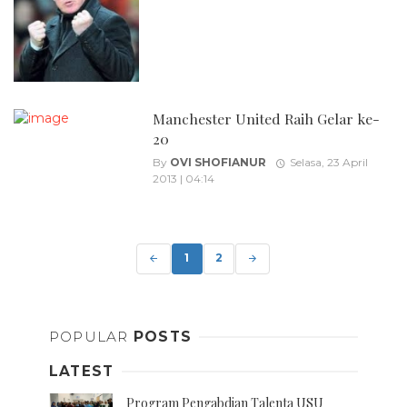
Manchester United Raih Gelar ke-
20
By
OVI SHOFIANUR
Selasa, 23 April
2013 | 04:14
Posts
navigation
1
2
POPULAR
POSTS
LATEST
Program Pengabdian Talenta USU