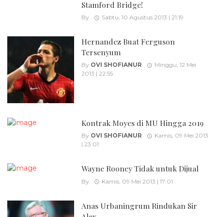
Stamford Bridge!
By
Sabtu, 10 Agustus 2013 | 21:19
Hernandez Buat Ferguson
Tersenyum
By
OVI SHOFIANUR
Minggu, 12 Mei
2013 | 22:55
Kontrak Moyes di MU Hingga 2019
By
OVI SHOFIANUR
Kamis, 09 Mei 2013
| 23:01
Wayne Rooney Tidak untuk Dijual
By
Kamis, 09 Mei 2013 | 17:01
Anas Urbaningrum Rindukan Sir
Alex