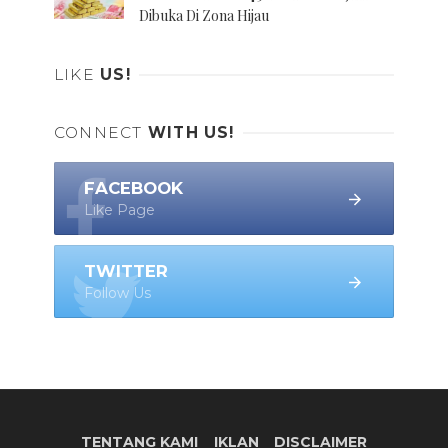
Dibuka Di Zona Hijau
LIKE
US!
CONNECT
WITH US!
FACEBOOK
Like Page
TWITTER
Follow Us
TENTANG KAMI
IKLAN
DISCLAIMER