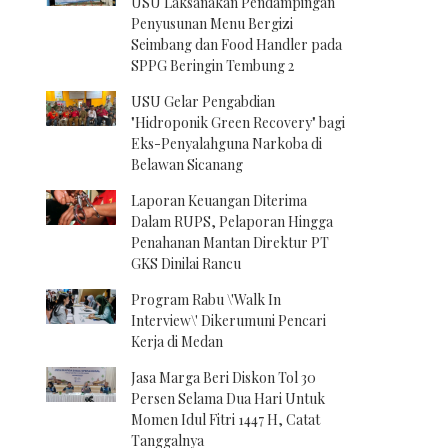
USU Laksanakan Pendampingan
Penyusunan Menu Bergizi
Seimbang dan Food Handler pada
SPPG Beringin Tembung 2
USU Gelar Pengabdian
"Hidroponik Green Recovery" bagi
Eks-Penyalahguna Narkoba di
Belawan Sicanang
Laporan Keuangan Diterima
Dalam RUPS, Pelaporan Hingga
Penahanan Mantan Direktur PT
GKS Dinilai Rancu
Program Rabu \'Walk In
Interview\' Dikerumuni Pencari
Kerja di Medan
Jasa Marga Beri Diskon Tol 30
Persen Selama Dua Hari Untuk
Momen Idul Fitri 1447 H, Catat
Tanggalnya