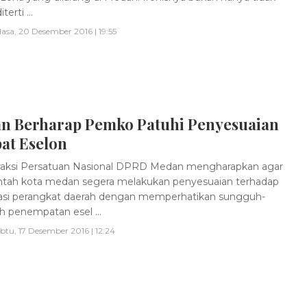
terti ...
lasa, 20 Desember 2016 | 19:55
n Berharap Pemko Patuhi Penyesuaian
at Eselon
raksi Persatuan Nasional DPRD Medan mengharapkan agar
tah kota medan segera melakukan penyesuaian terhadap
asi perangkat daerah dengan memperhatikan sungguh-
 penempatan esel ...
btu, 17 Desember 2016 | 12:24