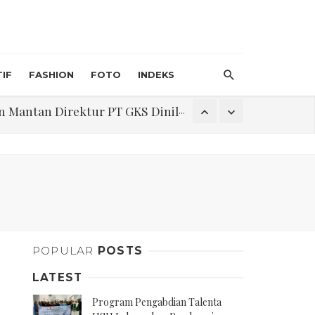
IF
FASHION
FOTO
INDEKS
an Direktur PT GKS Dinilai Rancu
itri 1447 H, Catat Tanggalnya
Program Pengabdian Talenta USU Laksanakan Pendampingan Penyusunan Menu Bergizi Seimbang dan Food Handler pada SPPG Beringin Tembung 2
POPULAR
POSTS
na Narkoba di Belawan Sicanang
LATEST
Program Pengabdian Talenta