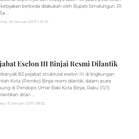
ebijakan berbeda dilakukan oleh Bupati Simalungun JR
a ...
mis, 26 Januari 2017 | 13:35
jabat Eselon III Binjai Resmi Dilantik
banyak 82 pejabat struktural eselon III di lingkungan
tah Kota (Pemko) Binjai resmi dilantik, dalam acara
sung di Pendopo Umar Baki Kota Binjai, Rabu (11/1)
lantikan ditan ...
bu, 11 Januari 2017 | 18:52