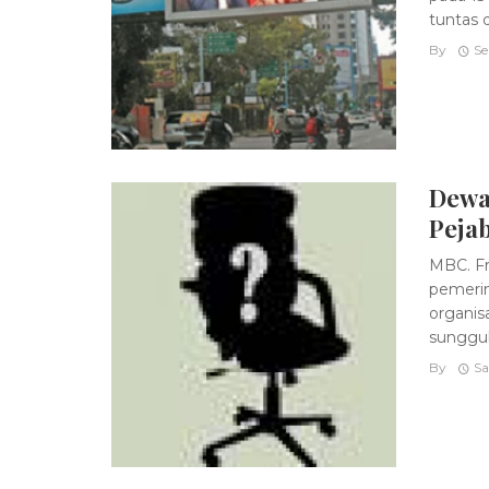
tuntas di
By
Se
Dewa
Pejab
MBC. F
pemerin
organis
sungguh
By
Sa