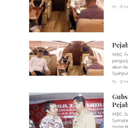
By
Ka
Pejab
MBC. Fo
pergunj
akun fa
Syahputr
By
Ka
Gubs
Peja
MBC. Sa
Sumate
Hotel M