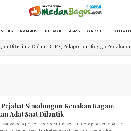
NITAS
KAMPUS
BUDAYA
PSMS
GADGET
OTOMOT
n Diterima Dalam RUPS, Pelaporan Hingga Penahanan Mant
Walk In Interview' Dikerumuni Pencari Kerja di Medan
skon Tol 30 Persen Selama Dua Hari Untuk Momen Idul F
onstrous Gulp!” Burger Favorit MOGUL Hadir di Medan
 $5.200 Per Ons, IHSG Dibuka Di Zona Hijau
, Pejabat Simalungun Kenakan Ragam
abdian "Hidroponik Green Recovery" bagi Eks-Penyalahgu
an Adat Saat Dilantik
asanya para pejabat pemerintah selalu mengenakan pakaian
asional seperti jas dan kebaya saat menjalani pelantikan.