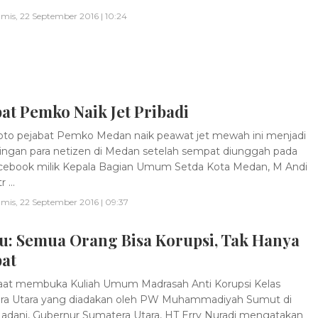
mis, 22 September 2016 | 10:24
at Pemko Naik Jet Pribadi
to pejabat Pemko Medan naik peawat jet mewah ini menjadi
ingan para netizen di Medan setelah sempat diunggah pada
cebook milik Kepala Bagian Umum Setda Kota Medan, M Andi
 ...
mis, 22 September 2016 | 09:37
u: Semua Orang Bisa Korupsi, Tak Hanya
bat
at membuka Kuliah Umum Madrasah Anti Korupsi Kelas
ra Utara yang diadakan oleh PW Muhammadiyah Sumut di
adani, Gubernur Sumatera Utara, HT Erry Nuradi mengatakan