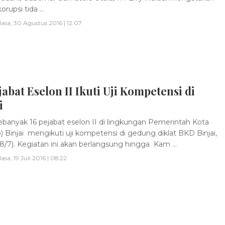
rupsi tida ...
lasa, 30 Agustus 2016 | 12:07
jabat Eselon II Ikuti Uji Kompetensi di
i
banyak 16 pejabat eselon II di lingkungan Pemerintah Kota
 Binjai mengikuti uji kompetensi di gedung diklat BKD Binjai,
18/7). Kegiatan ini akan berlangsung hingga Kam ...
lasa, 19 Juli 2016 | 08:22