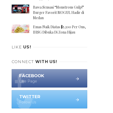
Bawa Sensasi “Monstrous Gulp!”
Burger Favorit MOGUL Hadir di
Medan
Emas Naik Diatas $5.200 Per Ons,
IHSG Dibuka Di Zona Hijau
LIKE
US!
CONNECT
WITH US!
FACEBOOK
Like Page
TWITTER
Follow Us