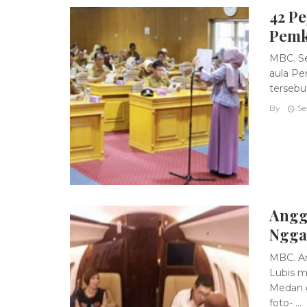
42 Pe
Pemk
MBC. Se
aula Pem
tersebut
By
Se
Angg
Nggak
MBC. An
Lubis m
Medan d
foto- ...