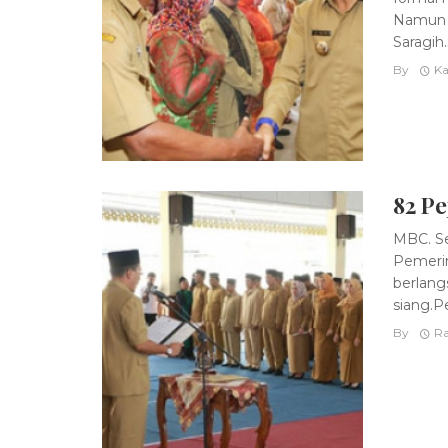
Namun k
Saragih.S
By
Ka
82 Pe
MBC. Se
Pemerin
berlang
siang.Pe
By
Ra