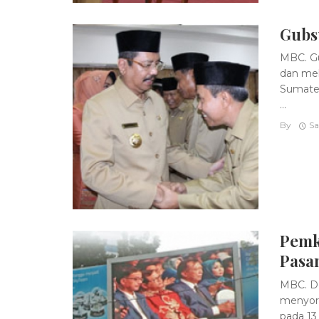
Gubs
MBC. Gu
dan mel
Sumater
...
By
Sa
Pemk
Pasa
MBC. D
menyoro
pada 13