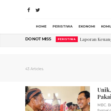
HOME
PERISTIWA
EKONOMI
KOMU
Laporan Keuanga
DO NOT MISS
PERISTIWA
Program Rabu '
PERISTIWA
Jasa Marga Beri Di
RAGAM
Bawa Sensasi “M
LIFESTYLE
43 Articles.
Emas Naik Diatas
EKONOMI
Unik
USU Gelar Peng
PERISTIWA
Pakai
MBC. Bi
formal n