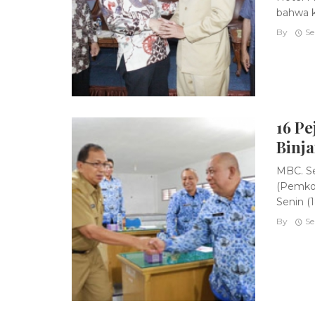
bahwa ko
By
Se
16 Pe
Binja
MBC. Se
(Pemko)
Senin (
By
Se