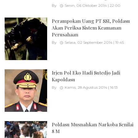
By
Senin, 06 Oktober 2014 | 22:00
Perampokan Uang PT SSI, Poldasu
Akan Periksa Sistem Keamanan
Perusahaan
By
Selasa, 02 September 2014 | 19:45
Irjen Pol Eko Hadi Sutedjo Jadi
Kapoldasu
By
Kamis, 28 Agustus 2014 | 16:13
Poldasu Musnahkan Narkoba Senilai
8 M