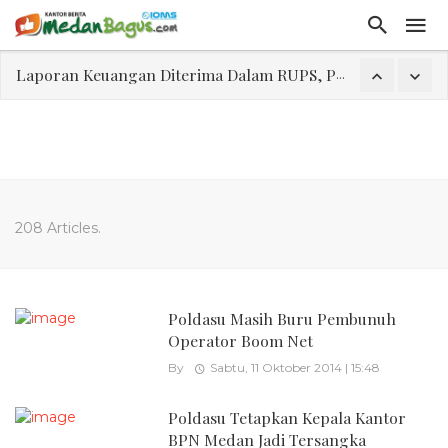
Laporan Keuangan Diterima Dalam RUPS, Pelaporan Hingga Penahanan Mantan Direktur PT GKS Dinilai Rancu
Program Rabu 'Walk In Interview' Dikerumuni Pencari Kerja di Medan
Jasa Marga Beri Diskon Tol 30 Persen Selama Dua Hari Untuk Momen Idul Fitri 1447 H, Catat Tanggalnya
Bawa Sensasi “Monstrous Gulp!” Burger Favorit MOGUL Hadir di Medan
Emas Naik Diatas $5.200 Per Ons, IHSG Dibuka Di Zona Hijau
208 Articles.
Program Pengabdian Talenta USU Laksanakan Pendampingan Penyusunan Menu Bergizi Seimbang dan Food Handler pada SPPG Beringin Tembung 2
USU Gelar Pengabdian "Hidroponik Green Recovery" bagi Eks-Penyalahguna Narkoba di Belawan Sicanang
Poldasu Masih Buru Pembunuh
Operator Boom Net
By
Sabtu, 11 Oktober 2014 | 15:48
Poldasu Tetapkan Kepala Kantor
BPN Medan Jadi Tersangka