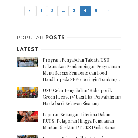
Posts
navigation
1
2
...
3
4
5
POPULAR
POSTS
LATEST
Program Pengabdian Talenta USU
Laksanakan Pendampingan Penyusunan
Menu Bergizi Seimbang dan Food
Handler pada SPPG Beringin Tembung 2
USU Gelar Pengabdian "Hidroponik
Green Recovery" bagi Eks-Penyalahguna
Narkoba di Belawan Sicanang
Laporan Keuangan Diterima Dalam
RUPS, Pelaporan Hingga Penahanan
Mantan Direktur PT GKS Dinilai Rancu