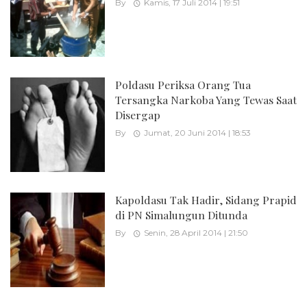
By
Kamis, 17 Juli 2014 | 19:51
Poldasu Periksa Orang Tua
Tersangka Narkoba Yang Tewas Saat
Disergap
By
Jumat, 20 Juni 2014 | 18:53
Kapoldasu Tak Hadir, Sidang Prapid
di PN Simalungun Ditunda
By
Senin, 28 April 2014 | 21:50