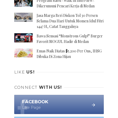
Program Rabu \'Walk In Interview\'
Dikerumuni Pencari Kerja di Medan
Jasa Marga Beri Diskon Tol 30 Persen
Selama Dua Hari Untuk Momen Idul Fitri
1447 H, Catat Tanggalnya
Bawa Sensasi “Monstrous Gulp!” Burger
Favorit MOGUL Hadir di Medan
Emas Naik Diatas $5.200 Per Ons, IHSG
Dibuka Di Zona Hijau
LIKE
US!
CONNECT
WITH US!
FACEBOOK
Like Page