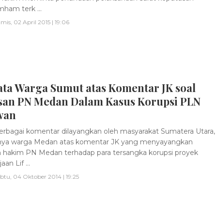
am terk ...
mis, 02 April 2015 | 19:06
ata Warga Sumut atas Komentar JK soal
san PN Medan Dalam Kasus Korupsi PLN
wan
rbagai komentar dilayangkan oleh masyarakat Sumatera Utara,
nya warga Medan atas komentar JK yang menyayangkan
 hakim PN Medan terhadap para tersangka korupsi proyek
an Lif ...
btu, 04 Oktober 2014 | 19:25