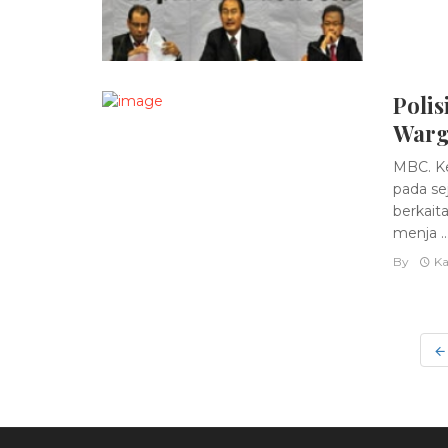
Polis
Warg
MBC. Ke
pada se
berkait
menja ..
By
Ka
Posts
navigation