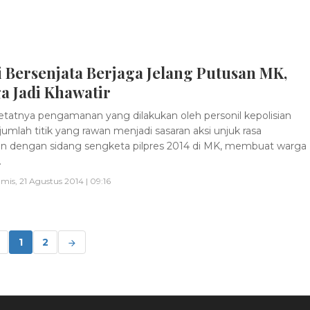
i Bersenjata Berjaga Jelang Putusan MK,
a Jadi Khawatir
tatnya pengamanan yang dilakukan oleh personil kepolisian
jumlah titik yang rawan menjadi sasaran aksi unjuk rasa
an dengan sidang sengketa pilpres 2014 di MK, membuat warga
.
mis, 21 Agustus 2014 | 09:16
1
2