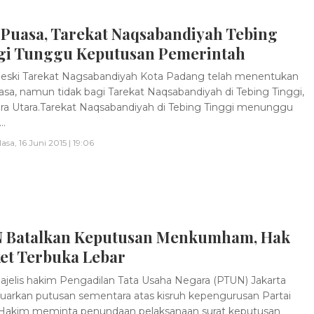
 Puasa, Tarekat Naqsabandiyah Tebing
gi Tunggu Keputusan Pemerintah
ski Tarekat Nagsabandiyah Kota Padang telah menentukan
asa, namun tidak bagi Tarekat Naqsabandiyah di Tebing Tinggi,
a Utara.Tarekat Naqsabandiyah di Tebing Tinggi menunggu
..
lasa, 16 Juni 2015 | 19:06
 Batalkan Keputusan Menkumham, Hak
et Terbuka Lebar
jelis hakim Pengadilan Tata Usaha Negara (PTUN) Jakarta
arkan putusan sementara atas kisruh kepengurusan Partai
 Hakim meminta penundaan pelaksanaan surat keputusan