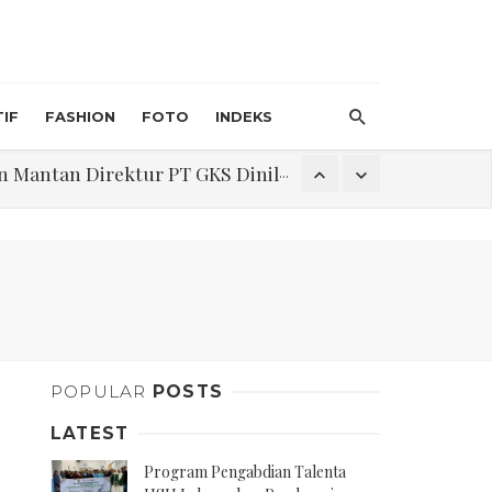
IF
FASHION
FOTO
INDEKS
an Direktur PT GKS Dinilai Rancu
itri 1447 H, Catat Tanggalnya
Program Pengabdian Talenta USU Laksanakan Pendampingan Penyusunan Menu Bergizi Seimbang dan Food Handler pada SPPG Beringin Tembung 2
POPULAR
POSTS
na Narkoba di Belawan Sicanang
LATEST
Program Pengabdian Talenta