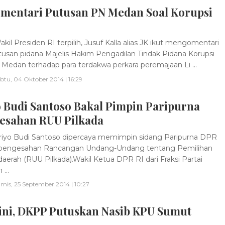
omentari Putusan PN Medan Soal Korupsi
kil Presiden RI terpilih, Jusuf Kalla alias JK ikut mengomentari
utusan pidana Majelis Hakim Pengadilan Tindak Pidana Korupsi
r) Medan terhadap para terdakwa perkara peremajaan Li ...
btu, 04 Oktober 2014 | 16:29
 Budi Santoso Bakal Pimpin Paripurna
esahan RUU Pilkada
iyo Budi Santoso dipercaya memimpin sidang Paripurna DPR
l pengesahan Rancangan Undang-Undang tentang Pemilihan
daerah (RUU Pilkada).Wakil Ketua DPR RI dari Fraksi Partai
 ...
mis, 25 September 2014 | 10:27
 ini, DKPP Putuskan Nasib KPU Sumut