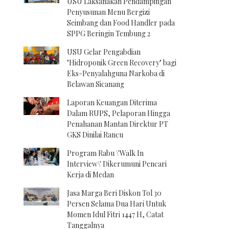
USU Laksanakan Pendampingan
Penyusunan Menu Bergizi
Seimbang dan Food Handler pada
SPPG Beringin Tembung 2
USU Gelar Pengabdian
"Hidroponik Green Recovery" bagi
Eks-Penyalahguna Narkoba di
Belawan Sicanang
Laporan Keuangan Diterima
Dalam RUPS, Pelaporan Hingga
Penahanan Mantan Direktur PT
GKS Dinilai Rancu
Program Rabu \'Walk In
Interview\' Dikerumuni Pencari
Kerja di Medan
Jasa Marga Beri Diskon Tol 30
Persen Selama Dua Hari Untuk
Momen Idul Fitri 1447 H, Catat
Tanggalnya