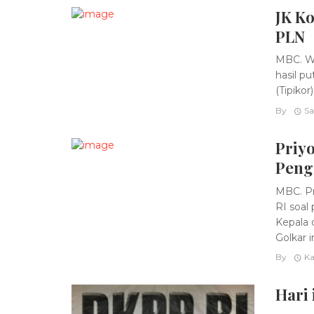
JK K
PLN
MBC. Wa
hasil p
(Tipiko
By
Sa
Priyo
Peng
MBC. Pr
RI soa
Kepala 
Golkar in
By
Ka
Hari