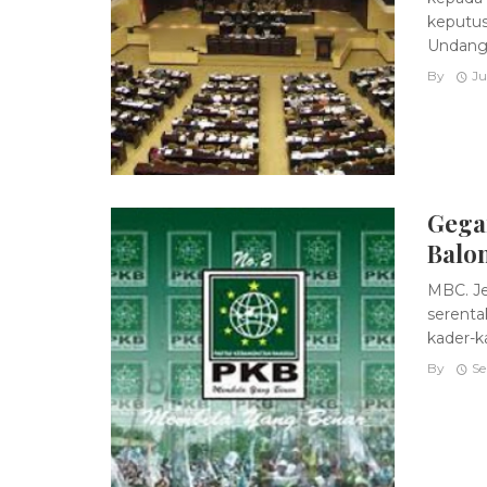
keputus
Undang- 
By
Ju
Gega
Balo
MBC. Je
serenta
kader-ka
By
Se