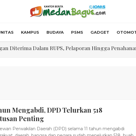
NITAS
KAMPUS
BUDAYA
PSMS
GADGET
OTOMOT
n Diterima Dalam RUPS, Pelaporan Hingga Penahanan Mant
Walk In Interview' Dikerumuni Pencari Kerja di Medan
skon Tol 30 Persen Selama Dua Hari Untuk Momen Idul F
onstrous Gulp!” Burger Favorit MOGUL Hadir di Medan
 $5.200 Per Ons, IHSG Dibuka Di Zona Hijau
ahun Mengabdi, DPD Telurkan 518
abdian "Hidroponik Green Recovery" bagi Eks-Penyalahgu
tusan Penting
wan Perwakilan Daerah (DPD) selama 11 tahun mengabdi
rakyat, daerah, bangsa dan negara sudah menelurkan 518 buah