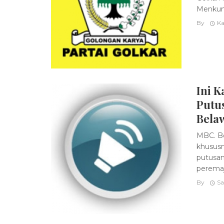
Menkumh
By
Ka
Ini K
Putu
Bela
MBC. Be
khusus
putusan
peremaja
By
Sa