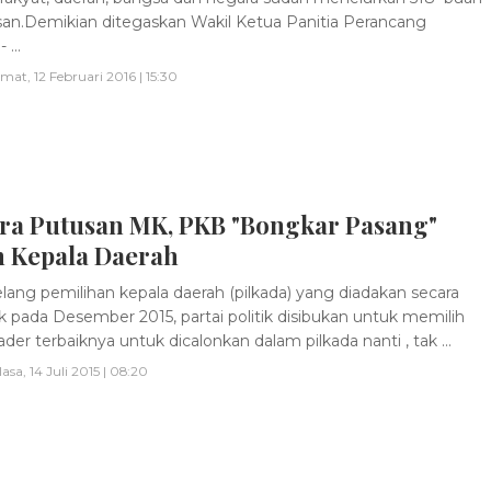
an.Demikian ditegaskan Wakil Ketua Panitia Perancang
...
mat, 12 Februari 2016 | 15:30
ra Putusan MK, PKB "Bongkar Pasang"
n Kepala Daerah
lang pemilihan kepala daerah (pilkada) yang diadakan secara
k pada Desember 2015, partai politik disibukan untuk memilih
der terbaiknya untuk dicalonkan dalam pilkada nanti , tak ...
lasa, 14 Juli 2015 | 08:20