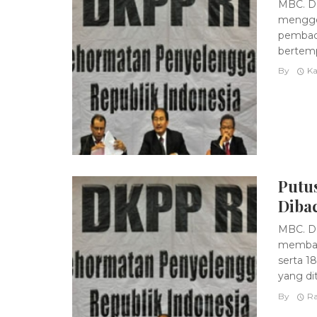
MBC. D
menggel
pembaca
bertemp
By
Ka
Putu
Dibac
MBC. D
membaca
serta 1
yang dite
By
Ra