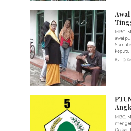
Awal
Ting
MBC. Me
awal pu
Sumater
keputu .
By
Se
PTUN
Angk
MBC. Ma
mengelu
Golkar.