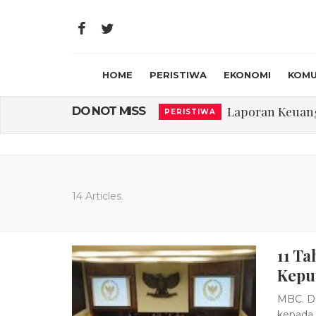
HOME
PERISTIWA
EKONOMI
KOMU
Laporan Keuanga
DO NOT MISS
PERISTIWA
Program Rabu '
PERISTIWA
Jasa Marga Beri Di
RAGAM
Bawa Sensasi “M
LIFESTYLE
14 Articles.
Emas Naik Diatas
EKONOMI
11 T
USU Gelar Peng
PERISTIWA
Kepu
MBC. De
kepada 