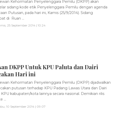
ewan Kehormatan Penyelenggara Pemilu (DKPP) akan
ar sidang kode etik Penyelenggara Pemilu dengan agenda
an Putusan, pada hari ini, Kamis (25/9/2014). Sidang
at di Ruan ...
mis, 25 September 2014 | 10:24
san DKPP Untuk KPU Paluta dan Dairi
akan Hari ini
ewan Kehormatan Penyelenggara Pemilu (DKPP) dijadwalkan
kan putusan terhadap KPU Padang Lawas Utara dan Dairi
8 KPU kabupaten/kota lainnya secara nasional. Demikian rilis
 ...
bu, 10 September 2014 | 09:07