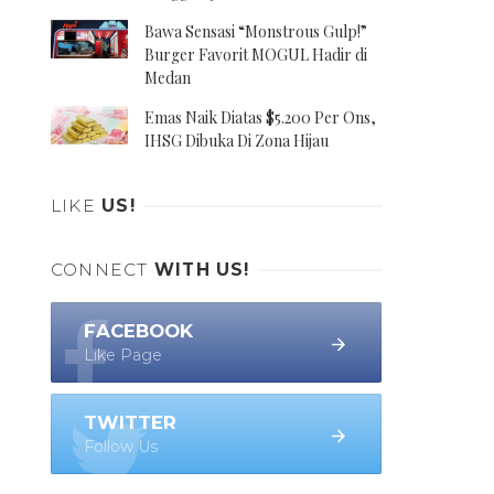
Bawa Sensasi “Monstrous Gulp!”
Burger Favorit MOGUL Hadir di
Medan
Emas Naik Diatas $5.200 Per Ons,
IHSG Dibuka Di Zona Hijau
LIKE
US!
CONNECT
WITH US!
FACEBOOK
Like Page
TWITTER
Follow Us