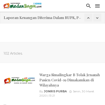
Laporan Keuangan Diterima Dalam RUPS, Pelaporan Hingga Penahanan Mantan Direktur PT GKS Dinilai Rancu
Program Rabu 'Walk In Interview' Dikerumuni Pencari Kerja di Medan
Jasa Marga Beri Diskon Tol 30 Persen Selama Dua Hari Untuk Momen Idul Fitri 1447 H, Catat Tanggalnya
Bawa Sensasi “Monstrous Gulp!” Burger Favorit MOGUL Hadir di Medan
Emas Naik Diatas $5.200 Per Ons, IHSG Dibuka Di Zona Hijau
102 Articles.
Program Pengabdian Talenta USU Laksanakan Pendampingan Penyusunan Menu Bergizi Seimbang dan Food Handler pada SPPG Beringin Tembung 2
USU Gelar Pengabdian "Hidroponik Green Recovery" bagi Eks-Penyalahguna Narkoba di Belawan Sicanang
Warga Simalingkar B Tolak Jenazah
Pasien Covid-19 Dimakamkan di
Wilayahnya
By
JONRIS PURBA
Senin, 30 Maret
2020 | 13:21