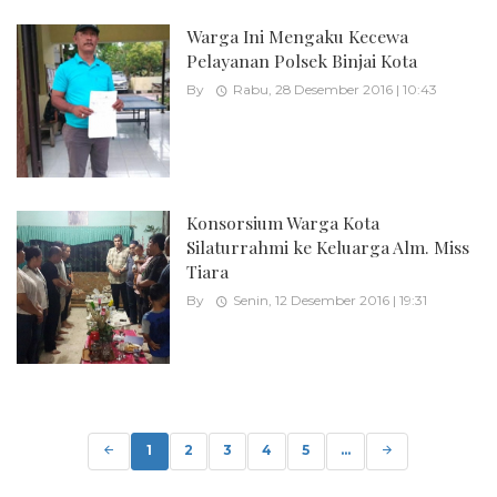
Warga Ini Mengaku Kecewa
Pelayanan Polsek Binjai Kota
By
Rabu, 28 Desember 2016 | 10:43
Konsorsium Warga Kota
Silaturrahmi ke Keluarga Alm. Miss
Tiara
By
Senin, 12 Desember 2016 | 19:31
Posts
navigation
1
2
3
4
5
...