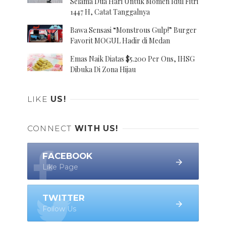
Selama Dua Hari Untuk Momen Idul Fitri
1447 H, Catat Tanggalnya
Bawa Sensasi “Monstrous Gulp!” Burger
Favorit MOGUL Hadir di Medan
Emas Naik Diatas $5.200 Per Ons, IHSG
Dibuka Di Zona Hijau
LIKE
US!
CONNECT
WITH US!
FACEBOOK
Like Page
TWITTER
Follow Us