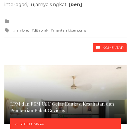
interogasi," ujarnya singkat.
[ben]
Posted
in
Tagged
jambret
ditabrak
mantan kiper psms
with
KOMENTAR
LPM dan FKM USU Gelar Edukasi Kesahatan dan
Pemberian Paket Covid 19
SEBELUMNYA