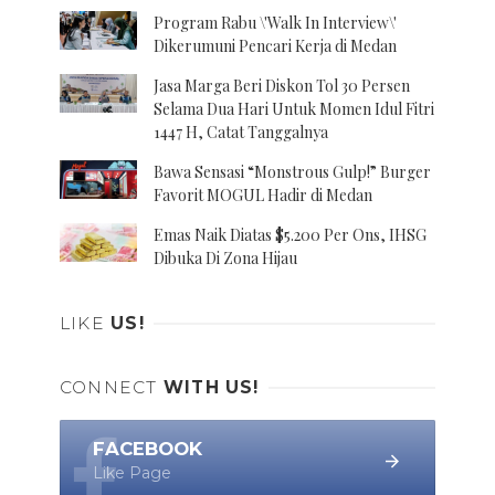
Program Rabu \'Walk In Interview\'
Dikerumuni Pencari Kerja di Medan
Jasa Marga Beri Diskon Tol 30 Persen
Selama Dua Hari Untuk Momen Idul Fitri
1447 H, Catat Tanggalnya
Bawa Sensasi “Monstrous Gulp!” Burger
Favorit MOGUL Hadir di Medan
Emas Naik Diatas $5.200 Per Ons, IHSG
Dibuka Di Zona Hijau
LIKE
US!
CONNECT
WITH US!
FACEBOOK
Like Page