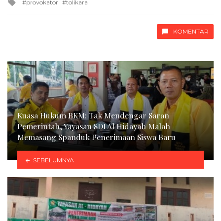
Tagged
provokator
tolikara
with
KOMENTAR
Kuasa Hukum BKM: Tak Mendengar Saran
Pemerintah, Yayasan SDI Al Hidayah Malah
Memasang Spanduk Penerimaan Siswa Baru
SEBELUMNYA