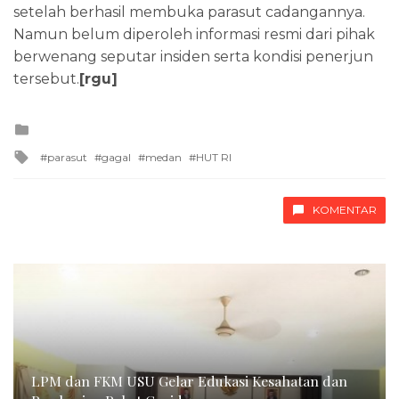
setelah berhasil membuka parasut cadangannya.
Namun belum diperoleh informasi resmi dari pihak
berwenang seputar insiden serta kondisi penerjun
tersebut.
[rgu]
Posted
in
Tagged
parasut
gagal
medan
HUT RI
with
KOMENTAR
LPM dan FKM USU Gelar Edukasi Kesahatan dan