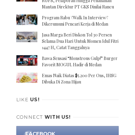
RUPS, Pelaporan Hingga Penahanan
Mantan Direktur PT GKS Dinilai Rancu
Program Rabu \'Walk In Interview\'
Dikerumuni Pencari Kerja di Medan
Jasa Marga Beri Diskon Tol 30 Persen
Selama Dua Hari Untuk Momen Idul Fitri
1447 H, Catat Tanggalnya
Bawa Sensasi “Monstrous Gulp!” Burger
Favorit MOGUL Hadir di Medan
Emas Naik Diatas $5.200 Per Ons, IHSG
Dibuka Di Zona Hijau
LIKE
US!
CONNECT
WITH US!
FACEBOOK