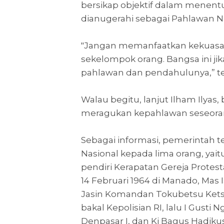
bersikap objektif dalam menentu
dianugerahi sebagai Pahlawan Na
"Jangan memanfaatkan kekuasaan
sekelompok orang. Bangsa ini jik
pahlawan dan pendahulunya,” t
Walau begitu, lanjut Ilham Ilyas
meragukan kepahlawan seseoran
Sebagai informasi, pemerintah 
Nasional kepada lima orang, yai
pendiri Kerapatan Gereja Protest
14 Februari 1964 di Manado, Mas
Jasin Komandan Tokubetsu Ketsa
bakal Kepolisian RI, lalu I Gus
Denpasar I, dan Ki Bagus Hadik