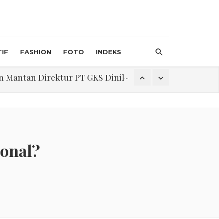
IF
FASHION
FOTO
INDEKS
an Direktur PT GKS Dinilai Rancu
itri 1447 H, Catat Tanggalnya
ional?
Program Pengabdian Talenta USU Laksanakan Pendampingan Penyusunan Menu Bergizi Seimbang dan Food Handler pada SPPG Beringin Tembung 2
na Narkoba di Belawan Sicanang