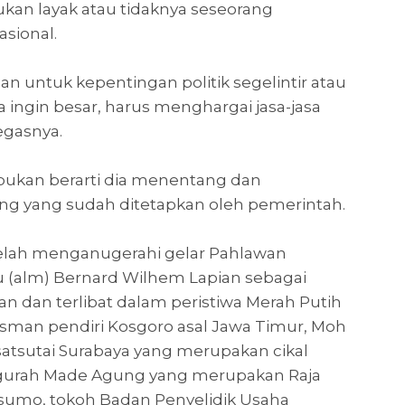
kan layak atau tidaknya seseorang
sional.
 untuk kepentingan politik segelintir atau
a ingin besar, harus menghargai jasa-jasa
egasnya.
, bukan berarti dia menentang dan
g yang sudah ditetapkan oleh pemerintah.
telah menganugerahi gelar Pahlawan
tu (alm) Bernard Wilhem Lapian sebagai
an dan terlibat dalam peristiwa Merah Putih
 Isman pendiri Kosgoro asal Jawa Timur, Moh
tsutai Surabaya yang merupakan cikal
ti Ngurah Made Agung yang merupakan Raja
usumo, tokoh Badan Penyelidik Usaha