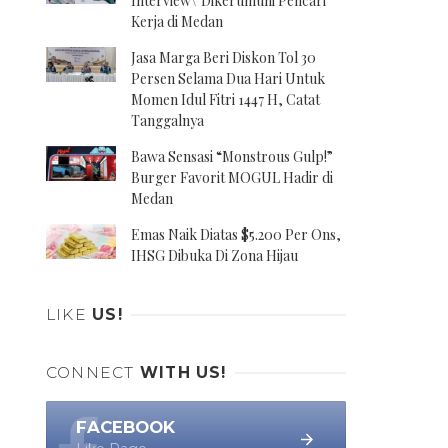
Interview\' Dikerumuni Pencari
Kerja di Medan
Jasa Marga Beri Diskon Tol 30
Persen Selama Dua Hari Untuk
Momen Idul Fitri 1447 H, Catat
Tanggalnya
Bawa Sensasi “Monstrous Gulp!”
Burger Favorit MOGUL Hadir di
Medan
Emas Naik Diatas $5.200 Per Ons,
IHSG Dibuka Di Zona Hijau
LIKE
US!
CONNECT
WITH US!
FACEBOOK