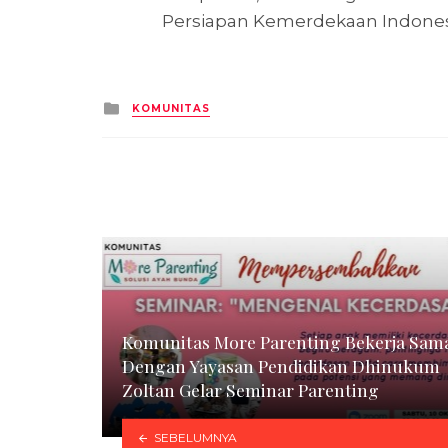
Persiapan Kemerdekaan Indonesi
Posted
KOMUNITAS
in
Komunitas More Parenting Bekerja Sam
Dengan Yayasan Pendidikan Dhinukum
Zoltan Gelar Seminar Parenting
SEBELUMNYA