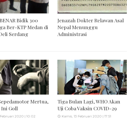
BENAR Bidik 300
Jenazah Dokter Relawan Asal
ga Ber-KTP Medan di
Nepal Menunggu
Deli Serdang
Administrasi
Sepedamotor Mertua,
Tiga Bulan Lagi, WHO Akan
Ini Goll
Uji Coba Vaksin COVID-29
 Februari 2020 | 10:02
Kamis, 13 Februari 2020 | 17:51