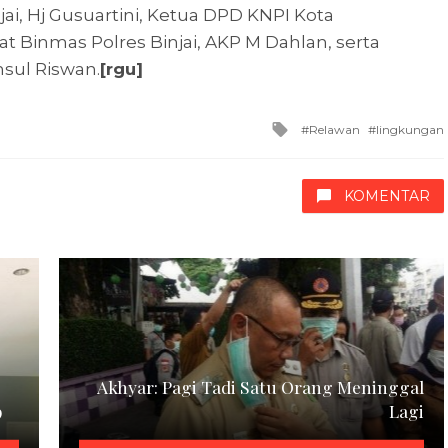
ai, Hj Gusuartini, Ketua DPD KNPI Kota
at Binmas Polres Binjai, AKP M Dahlan, serta
sul Riswan.
[rgu]
Tagged
Relawan
lingkungan
with
KOMENTAR
Akhyar: Pagi Tadi Satu Orang Meninggal
9
Lagi