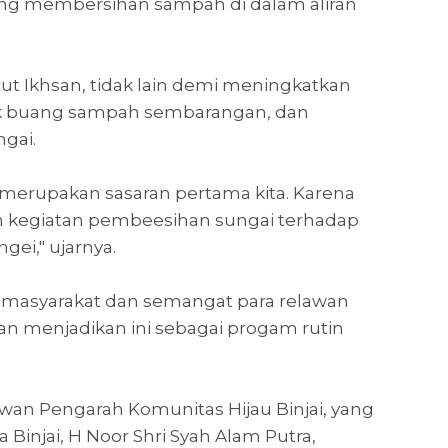
sung membersihan sampah di dalam aliran
ut Ikhsan, tidak lain demi meningkatkan
ak buang sampah sembarangan, dan
ngai.
m merupakan sasaran pertama kita. Karena
kan kegiatan pembeesihan sungai terhadap
ei," ujarnya.
masyarakat dan semangat para relawan
kan menjadikan ini sebagai progam rutin
ewan Pengarah Komunitas Hijau Binjai, yang
Binjai, H Noor Shri Syah Alam Putra,