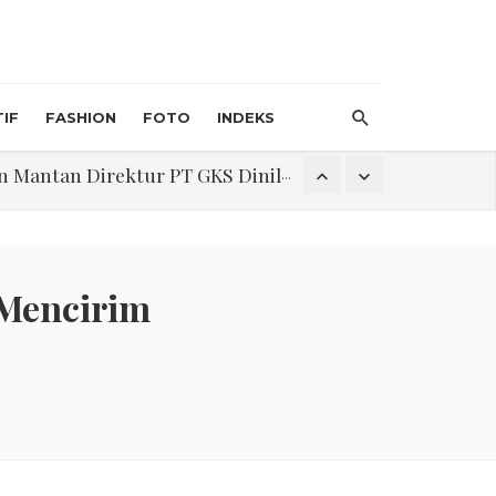
IF
FASHION
FOTO
INDEKS
an Direktur PT GKS Dinilai Rancu
itri 1447 H, Catat Tanggalnya
 Mencirim
Program Pengabdian Talenta USU Laksanakan Pendampingan Penyusunan Menu Bergizi Seimbang dan Food Handler pada SPPG Beringin Tembung 2
na Narkoba di Belawan Sicanang