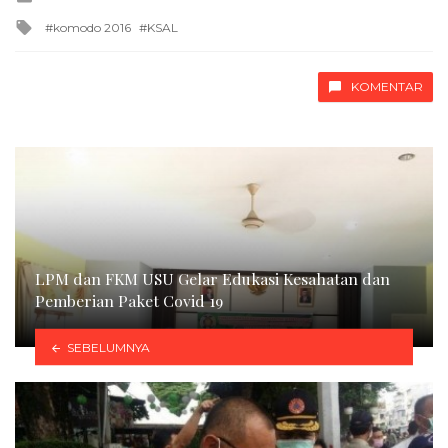
in
Tagged
komodo 2016
KSAL
with
KOMENTAR
LPM dan FKM USU Gelar Edukasi Kesahatan dan
Pemberian Paket Covid 19
SEBELUMNYA