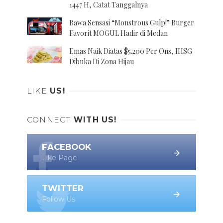
1447 H, Catat Tanggalnya
Bawa Sensasi “Monstrous Gulp!” Burger
Favorit MOGUL Hadir di Medan
Emas Naik Diatas $5.200 Per Ons, IHSG
Dibuka Di Zona Hijau
LIKE
US!
CONNECT
WITH US!
FACEBOOK
Like Page
TWITTER
Follow Us