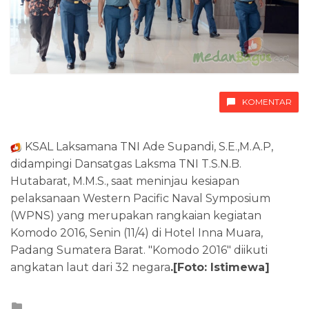
KOMENTAR
KSAL Laksamana TNI Ade Supandi, S.E.,M.A.P,
didampingi Dansatgas Laksma TNI T.S.N.B.
Hutabarat, M.M.S., saat meninjau kesiapan
pelaksanaan Western Pacific Naval Symposium
(WPNS) yang merupakan rangkaian kegiatan
Komodo 2016, Senin (11/4) di Hotel Inna Muara,
Padang Sumatera Barat. "Komodo 2016" diikuti
angkatan laut dari 32 negara
.[Foto: Istimewa]
Posted