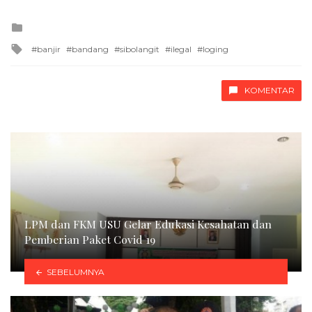
Posted
in
Tagged
banjir
bandang
sibolangit
ilegal
loging
with
KOMENTAR
LPM dan FKM USU Gelar Edukasi Kesahatan dan
Pemberian Paket Covid 19
SEBELUMNYA