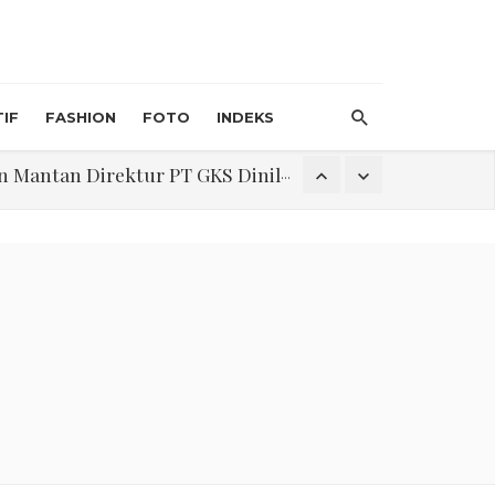
IF
FASHION
FOTO
INDEKS
an Direktur PT GKS Dinilai Rancu
itri 1447 H, Catat Tanggalnya
Program Pengabdian Talenta USU Laksanakan Pendampingan Penyusunan Menu Bergizi Seimbang dan Food Handler pada SPPG Beringin Tembung 2
na Narkoba di Belawan Sicanang