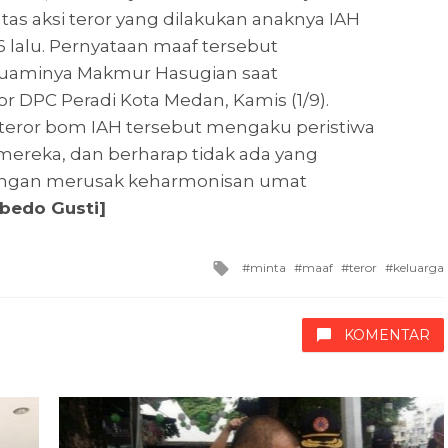
atas aksi teror yang dilakukan anaknya IAH
6 lalu. Pernyataan maaf tersebut
 suaminya Makmur Hasugian saat
 DPC Peradi Kota Medan, Kamis (1/9).
 teror bom IAH tersebut mengaku peristiwa
ereka, dan berharap tidak ada yang
ingan merusak keharmonisan umat
obedo Gusti]
Tagged
minta
maaf
teror
keluarga
with
KOMENTAR