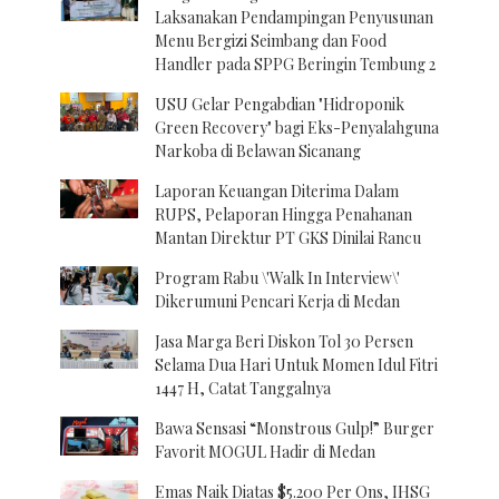
Laksanakan Pendampingan Penyusunan
Menu Bergizi Seimbang dan Food
Handler pada SPPG Beringin Tembung 2
USU Gelar Pengabdian "Hidroponik
Green Recovery" bagi Eks-Penyalahguna
Narkoba di Belawan Sicanang
Laporan Keuangan Diterima Dalam
RUPS, Pelaporan Hingga Penahanan
Mantan Direktur PT GKS Dinilai Rancu
Program Rabu \'Walk In Interview\'
Dikerumuni Pencari Kerja di Medan
Jasa Marga Beri Diskon Tol 30 Persen
Selama Dua Hari Untuk Momen Idul Fitri
1447 H, Catat Tanggalnya
Bawa Sensasi “Monstrous Gulp!” Burger
Favorit MOGUL Hadir di Medan
Emas Naik Diatas $5.200 Per Ons, IHSG