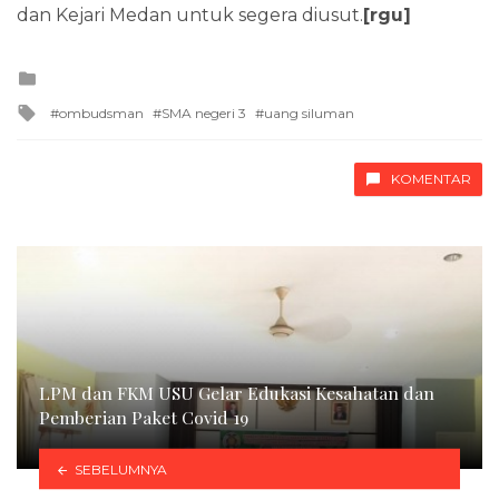
dan Kejari Medan untuk segera diusut.
[rgu]
Posted
in
Tagged
ombudsman
SMA negeri 3
uang siluman
with
KOMENTAR
LPM dan FKM USU Gelar Edukasi Kesahatan dan
Pemberian Paket Covid 19
SEBELUMNYA