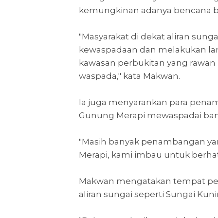
kemungkinan adanya bencana ba
"Masyarakat di dekat aliran sun
kewaspadaan dan melakukan langk
kawasan perbukitan yang rawan l
waspada," kata Makwan.
Ia juga menyarankan para penamb
Gunung Merapi mewaspadai banji
"Masih banyak penambangan yang 
Merapi, kami imbau untuk berhati
Makwan mengatakan tempat pen
aliran sungai seperti Sungai Kun