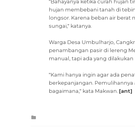
"Bahayanya ketika curah hujan t
hujan membebani tanah di tebing 
longsor. Karena beban air berat
sungai," katanya.
Warga Desa Umbulharjo, Cangk
penambangan pasir di lereng Mer
manual, tapi ada yang dilakukan
"Kami hanya ingin agar ada pena
berkepanjangan. Pemulihannya a
bagaimana," kata Makwan.
[ant]
Posted
in