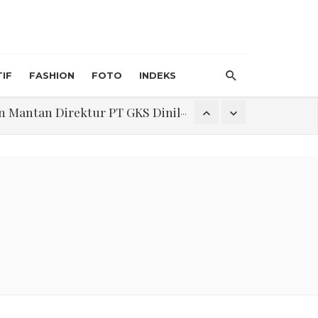
IF
FASHION
FOTO
INDEKS
an Direktur PT GKS Dinilai Rancu
itri 1447 H, Catat Tanggalnya
Program Pengabdian Talenta USU Laksanakan Pendampingan Penyusunan Menu Bergizi Seimbang dan Food Handler pada SPPG Beringin Tembung 2
na Narkoba di Belawan Sicanang