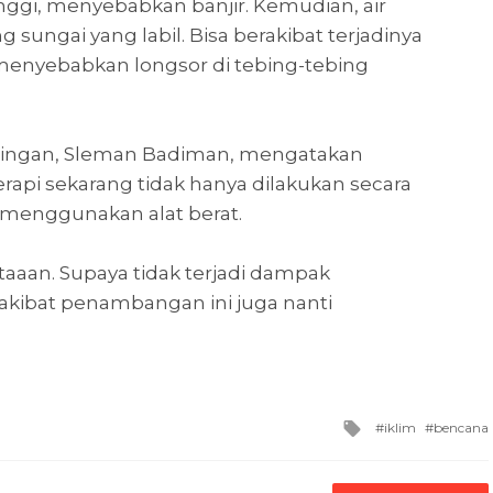
inggi, menyebabkan banjir. Kemudian, air
sungai yang labil. Bisa berakibat terjadinya
 menyebabkan longsor di tebing-tebing
ringan, Sleman Badiman, mengatakan
api sekarang tidak hanya dilakukan secara
 menggunakan alat berat.
taaan. Supaya tidak terjadi dampak
kibat penambangan ini juga nanti
Tagged
iklim
bencana
with