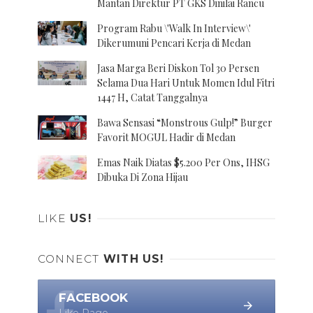
Mantan Direktur PT GKS Dinilai Rancu
Program Rabu \'Walk In Interview\'
Dikerumuni Pencari Kerja di Medan
Jasa Marga Beri Diskon Tol 30 Persen
Selama Dua Hari Untuk Momen Idul Fitri
1447 H, Catat Tanggalnya
Bawa Sensasi “Monstrous Gulp!” Burger
Favorit MOGUL Hadir di Medan
Emas Naik Diatas $5.200 Per Ons, IHSG
Dibuka Di Zona Hijau
LIKE
US!
CONNECT
WITH US!
FACEBOOK
Like Page