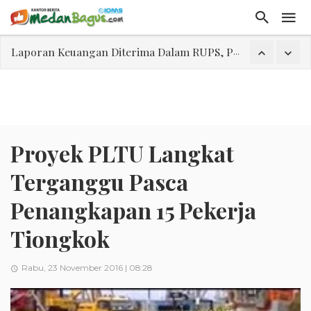
Laporan Keuangan Diterima Dalam RUPS, Pelaporan Hingga Penahanan Mantan Direktur PT GKS Dinilai Rancu
Program Rabu 'Walk In Interview' Dikerumuni Pencari Kerja di Medan
Jasa Marga Beri Diskon Tol 30 Persen Selama Dua Hari Untuk Momen Idul Fitri 1447 H, Catat Tanggalnya
Bawa Sensasi “Monstrous Gulp!” Burger Favorit MOGUL Hadir di Medan
Emas Naik Diatas $5.200 Per Ons, IHSG Dibuka Di Zona Hijau
Proyek PLTU Langkat
Program Pengabdian Talenta USU Laksanakan Pendampingan Penyusunan Menu Bergizi Seimbang dan Food Handler pada SPPG Beringin Tembung 2
Terganggu Pasca
USU Gelar Pengabdian "Hidroponik Green Recovery" bagi Eks-Penyalahguna Narkoba di Belawan Sicanang
Penangkapan 15 Pekerja
Tiongkok
Rabu, 23 November 2016 | 08:28