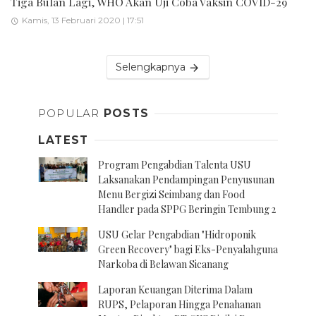
Tiga Bulan Lagi, WHO Akan Uji Coba Vaksin COVID-29
Kamis, 13 Februari 2020 | 17:51
Selengkapnya
POPULAR
POSTS
LATEST
Program Pengabdian Talenta USU
Laksanakan Pendampingan Penyusunan
Menu Bergizi Seimbang dan Food
Handler pada SPPG Beringin Tembung 2
USU Gelar Pengabdian "Hidroponik
Green Recovery" bagi Eks-Penyalahguna
Narkoba di Belawan Sicanang
Laporan Keuangan Diterima Dalam
RUPS, Pelaporan Hingga Penahanan