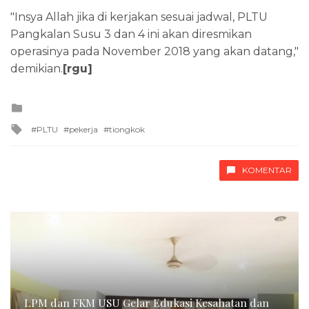
"Insya Allah jika di kerjakan sesuai jadwal, PLTU
Pangkalan Susu 3 dan 4 ini akan diresmikan
operasinya pada November 2018 yang akan datang,"
demikian.
[rgu]
Posted
in
Tagged
PLTU
pekerja
tiongkok
with
KOMENTAR
LPM dan FKM USU Gelar Edukasi Kesahatan dan