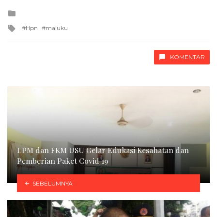
Posted
in
Tagged
Hpn
maluku
with
KOMENTAR
LPM dan FKM USU Gelar Edukasi Kesahatan dan
Pemberian Paket Covid 19
SEBELUMNYA