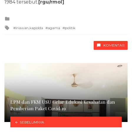
1984 tersebut.
[rgu/rmol]
Posted
in
Tagged
iriawan,kapolda
agama
politik
with
KOMENTAR
LPM dan FKM USU Gelar Edukasi Kesahatan dan
Pemberian Paket Covid 19
SEBELUMNYA