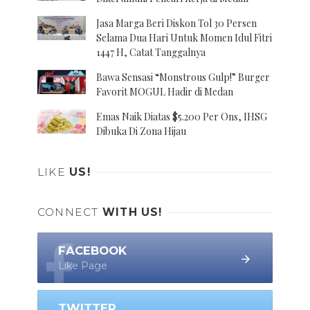
Jasa Marga Beri Diskon Tol 30 Persen
Selama Dua Hari Untuk Momen Idul Fitri
1447 H, Catat Tanggalnya
Bawa Sensasi “Monstrous Gulp!” Burger
Favorit MOGUL Hadir di Medan
Emas Naik Diatas $5.200 Per Ons, IHSG
Dibuka Di Zona Hijau
LIKE
US!
CONNECT
WITH US!
FACEBOOK
Like Page
TWITTER