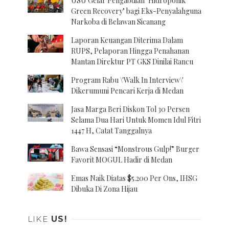
USU Gelar Pengabdian "Hidroponik
Green Recovery" bagi Eks-Penyalahguna
Narkoba di Belawan Sicanang
Laporan Keuangan Diterima Dalam
RUPS, Pelaporan Hingga Penahanan
Mantan Direktur PT GKS Dinilai Rancu
Program Rabu \'Walk In Interview\'
Dikerumuni Pencari Kerja di Medan
Jasa Marga Beri Diskon Tol 30 Persen
Selama Dua Hari Untuk Momen Idul Fitri
1447 H, Catat Tanggalnya
Bawa Sensasi “Monstrous Gulp!” Burger
Favorit MOGUL Hadir di Medan
Emas Naik Diatas $5.200 Per Ons, IHSG
Dibuka Di Zona Hijau
LIKE
US!