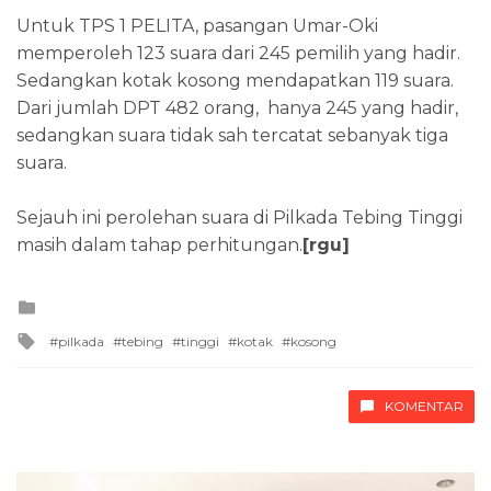
Untuk TPS 1 PELITA, pasangan Umar-Oki
memperoleh 123 suara dari 245 pemilih yang hadir.
Sedangkan kotak kosong mendapatkan 119 suara.
Dari jumlah DPT 482 orang, hanya 245 yang hadir,
sedangkan suara tidak sah tercatat sebanyak tiga
suara.
Sejauh ini perolehan suara di Pilkada Tebing Tinggi
masih dalam tahap perhitungan.
[rgu]
Posted
in
Tagged
pilkada
tebing
tinggi
kotak
kosong
with
KOMENTAR