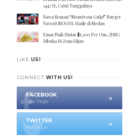
1447 H, Catat Tanggalnya
Bawa Sensasi “Monstrous Gulp!” Burger
Favorit MOGUL Hadir di Medan
Emas Naik Diatas $5.200 Per Ons, IHSG
Dibuka Di Zona Hijau
LIKE
US!
CONNECT
WITH US!
FACEBOOK
Like Page
TWITTER
Follow Us