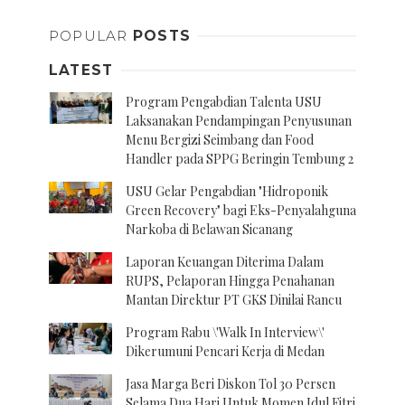
POPULAR
POSTS
LATEST
Program Pengabdian Talenta USU
Laksanakan Pendampingan Penyusunan
Menu Bergizi Seimbang dan Food
Handler pada SPPG Beringin Tembung 2
USU Gelar Pengabdian "Hidroponik
Green Recovery" bagi Eks-Penyalahguna
Narkoba di Belawan Sicanang
Laporan Keuangan Diterima Dalam
RUPS, Pelaporan Hingga Penahanan
Mantan Direktur PT GKS Dinilai Rancu
Program Rabu \'Walk In Interview\'
Dikerumuni Pencari Kerja di Medan
Jasa Marga Beri Diskon Tol 30 Persen
Selama Dua Hari Untuk Momen Idul Fitri