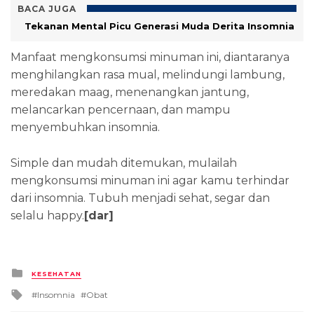
BACA JUGA
Tekanan Mental Picu Generasi Muda Derita Insomnia
Manfaat mengkonsumsi minuman ini, diantaranya
menghilangkan rasa mual, melindungi lambung,
meredakan maag, menenangkan jantung,
melancarkan pencernaan, dan mampu
menyembuhkan insomnia.
Simple dan mudah ditemukan, mulailah
mengkonsumsi minuman ini agar kamu terhindar
dari insomnia. Tubuh menjadi sehat, segar dan
selalu happy.
[dar]
Posted
KESEHATAN
in
Tagged
Insomnia
Obat
with