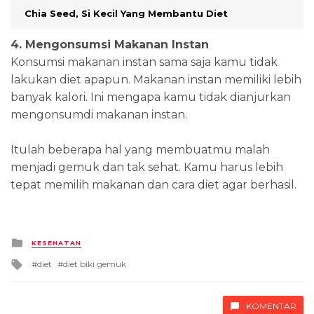
Chia Seed, Si Kecil Yang Membantu Diet
4. Mengonsumsi Makanan Instan
Konsumsi makanan instan sama saja kamu tidak
lakukan diet apapun. Makanan instan memiliki lebih
banyak kalori. Ini mengapa kamu tidak dianjurkan
mengonsumdi makanan instan.
Itulah beberapa hal yang membuatmu malah
menjadi gemuk dan tak sehat. Kamu harus lebih
tepat memilih makanan dan cara diet agar berhasil.
Posted
KESEHATAN
in
Tagged
diet
diet biki gemuk
with
KOMENTAR