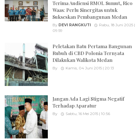
Terima Audiensi RMOL Sumut, Rico
Waas: Perlu Sinergitas untuk
Sukseskan Pembangunan Medan
By
DEVI RANGKUTI
Rabu, 18 Juni 2025 |
09:59
Peletakan Batu Pertama Bangunan
Rubuh di CBD Polonia Ternyata
Dilakukan Walikota Medan
By
Kamis, 04 Juni 2015 | 20:13
Jangan Ada Lagi Stigma Negatif
Terhadap Aparatur
By
Sabtu, 16 Mei 2015 | 10:56