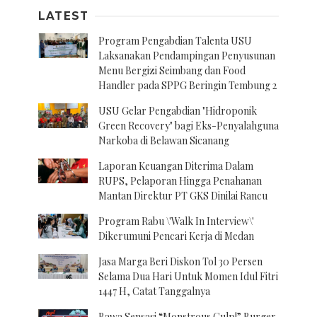
LATEST
Program Pengabdian Talenta USU
Laksanakan Pendampingan Penyusunan
Menu Bergizi Seimbang dan Food
Handler pada SPPG Beringin Tembung 2
USU Gelar Pengabdian "Hidroponik
Green Recovery" bagi Eks-Penyalahguna
Narkoba di Belawan Sicanang
Laporan Keuangan Diterima Dalam
RUPS, Pelaporan Hingga Penahanan
Mantan Direktur PT GKS Dinilai Rancu
Program Rabu \'Walk In Interview\'
Dikerumuni Pencari Kerja di Medan
Jasa Marga Beri Diskon Tol 30 Persen
Selama Dua Hari Untuk Momen Idul Fitri
1447 H, Catat Tanggalnya
Bawa Sensasi “Monstrous Gulp!” Burger