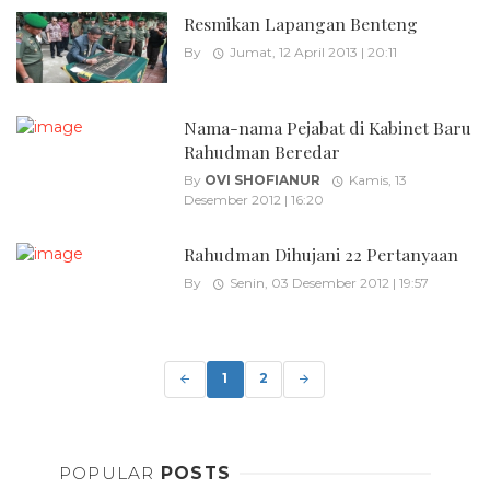
Resmikan Lapangan Benteng
By
Jumat, 12 April 2013 | 20:11
Nama-nama Pejabat di Kabinet Baru
Rahudman Beredar
By
OVI SHOFIANUR
Kamis, 13
Desember 2012 | 16:20
Rahudman Dihujani 22 Pertanyaan
By
Senin, 03 Desember 2012 | 19:57
Posts
navigation
1
2
POPULAR
POSTS