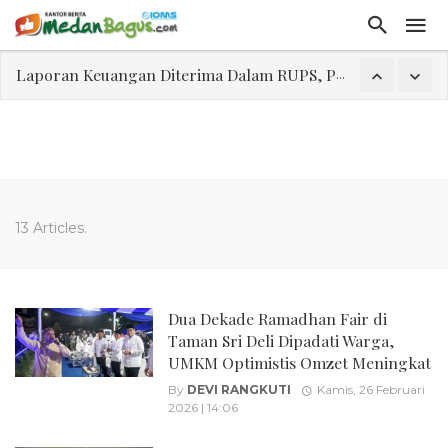
Laporan Keuangan Diterima Dalam RUPS, Pelaporan Hingga Penahanan Mantan Direktur PT GKS Dinilai Rancu
Program Rabu 'Walk In Interview' Dikerumuni Pencari Kerja di Medan
Jasa Marga Beri Diskon Tol 30 Persen Selama Dua Hari Untuk Momen Idul Fitri 1447 H, Catat Tanggalnya
Bawa Sensasi “Monstrous Gulp!” Burger Favorit MOGUL Hadir di Medan
Emas Naik Diatas $5.200 Per Ons, IHSG Dibuka Di Zona Hijau
13 Articles.
Program Pengabdian Talenta USU Laksanakan Pendampingan Penyusunan Menu Bergizi Seimbang dan Food Handler pada SPPG Beringin Tembung 2
USU Gelar Pengabdian "Hidroponik Green Recovery" bagi Eks-Penyalahguna Narkoba di Belawan Sicanang
Dua Dekade Ramadhan Fair di
Taman Sri Deli Dipadati Warga,
UMKM Optimistis Omzet Meningkat
By
DEVI RANGKUTI
Kamis, 26 Februari
2026 | 14:06