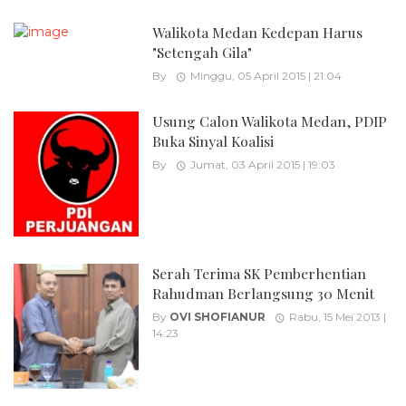
Walikota Medan Kedepan Harus
"Setengah Gila"
By
Minggu, 05 April 2015 | 21:04
Usung Calon Walikota Medan, PDIP
Buka Sinyal Koalisi
By
Jumat, 03 April 2015 | 19:03
Serah Terima SK Pemberhentian
Rahudman Berlangsung 30 Menit
By
OVI SHOFIANUR
Rabu, 15 Mei 2013 |
14:23