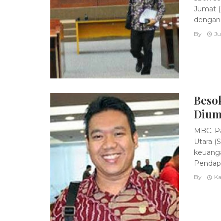
Jumat (
dengan .
By
Ju
Besok
Dium
MBC. Pa
Utara (
keuanga
Pendapa
By
Ka