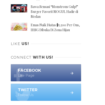
Bawa Sensasi “Monstrous Gulp!”
Burger Favorit MOGUL Hadir di
Medan
Emas Naik Diatas $5.200 Per Ons,
IHSG Dibuka Di Zona Hijau
LIKE
US!
CONNECT
WITH US!
FACEBOOK
Like Page
TWITTER
Follow Us