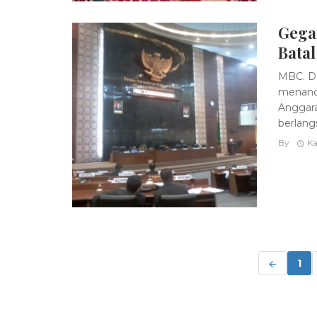
Gega
Batal
MBC. DP
menanda
Anggara
berlangs
By
Ka
Posts
navigation
1