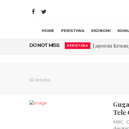
HOME
PERISTIWA
EKONOMI
KOMU
Laporan Keuanga
DO NOT MISS
PERISTIWA
Program Rabu '
PERISTIWA
Jasa Marga Beri Di
RAGAM
Bawa Sensasi “M
LIFESTYLE
50 Articles.
Emas Naik Diatas
EKONOMI
Guga
USU Gelar Peng
PERISTIWA
Tele
MBC. Gu
diajuka