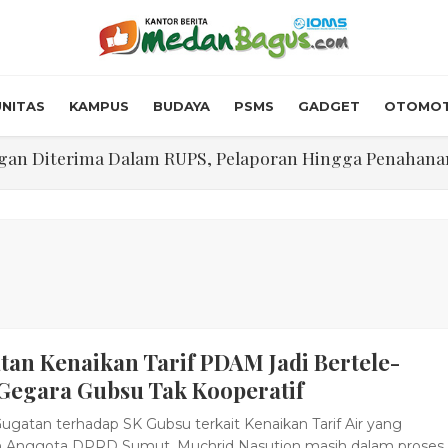
NITAS
KAMPUS
BUDAYA
PSMS
GADGET
OTOMOT
n Diterima Dalam RUPS, Pelaporan Hingga Penahanan Mant
Walk In Interview' Dikerumuni Pencari Kerja di Medan
skon Tol 30 Persen Selama Dua Hari Untuk Momen Idul F
onstrous Gulp!” Burger Favorit MOGUL Hadir di Medan
 $5.200 Per Ons, IHSG Dibuka Di Zona Hijau
tan Kenaikan Tarif PDAM Jadi Bertele-
abdian "Hidroponik Green Recovery" bagi Eks-Penyalahgu
 Gegara Gubsu Tak Kooperatif
gatan terhadap SK Gubsu terkait Kenaikan Tarif Air yang
n Anggota DPRD Sumut, Muchrid Nasution masih dalam proses