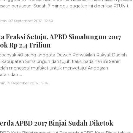
saan persiapan. Sudah 7 minggu gugatan ini diperiksa PTUN t
mis, 07 September 2017 | 12:50
a Fraksi Setuju, APBD Simalungun 2017
ok Rp 2,4 Triliun
banyak 40 orang anggota Dewan Perwakilan Rakyat Daerah
Kabupaten Simalungun dari tujuh fraksi pada hari ini Senin
 telah mencapai mufakat untuk menyetujui Anggaran
tan dan ...
nin, 19 Desember 2016 | 19:16
erda APBD 2017 Binjai Sudah Diketok
RD Kota Binjai menyetujui Ranperda APBD Kota Binjai tahun