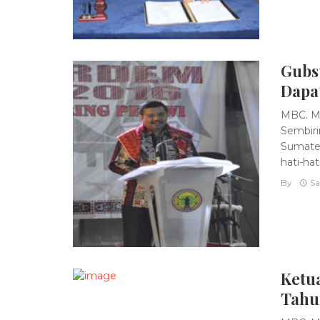
Gubs
Dapat
MBC. Me
Sembiri
Sumater
hati-hati
By
Sa
Ketu
Tahu