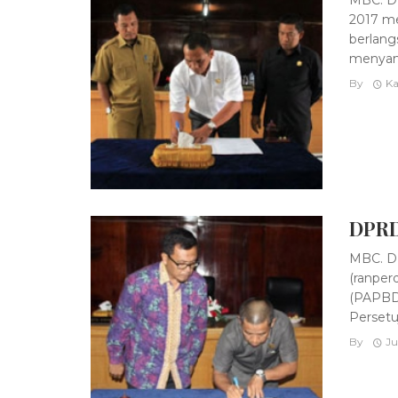
2017 me
berlang
menyamp
By
Ka
DPRD
MBC. DP
(ranper
(PAPBD)
Persetu
By
Ju