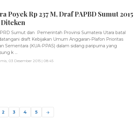
ra Poyek Rp 237 M, Draf PAPBD Sumut 2015
 Diteken
RD Sumut dan Pemerintah Provinsi Sumatera Utara batal
tangani draft Kebijakan Umum Anggaran-Plafon Prioritas
n Sementara (KUA-PPAS) dalam sidang paripurna yang
ung k ...
mis, 03 Desember 2015 | 08:45
2
3
4
5