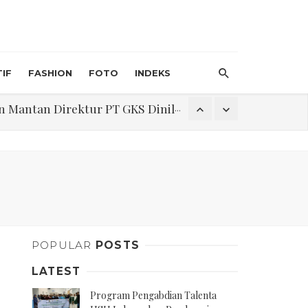
IF
FASHION
FOTO
INDEKS
an Direktur PT GKS Dinilai Rancu
itri 1447 H, Catat Tanggalnya
Program Pengabdian Talenta USU Laksanakan Pendampingan Penyusunan Menu Bergizi Seimbang dan Food Handler pada SPPG Beringin Tembung 2
POPULAR
POSTS
na Narkoba di Belawan Sicanang
LATEST
Program Pengabdian Talenta