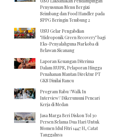
USU Laksanakan Pendampingan
Penyusunan Menu Bergizi
Seimbang dan Food Handler pada
SPPG Beringin Tembung 2
USU Gelar Pengabdian
"Hidroponik Green Recovery" bagi
Eks-Penyalahguna Narkoba di
Belawan Sicanang
Laporan Keuangan Diterima
Dalam RUPS, Pelaporan Hingga
Penahanan Mantan Direktur PT
GKS Dinilai Rancu
Program Rabu \'Walk In
Interview\' Dikerumuni Pencari
Kerja di Medan
Jasa Marga Beri Diskon Tol 30
Persen Selama Dua Hari Untuk
Momen Idul Fitri 1447 H, Catat
Tanggalnya