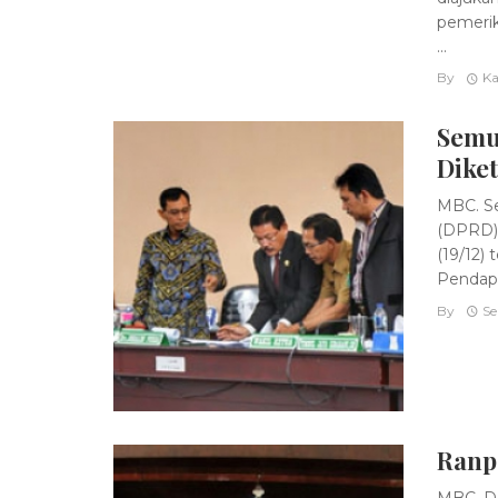
pemerik
...
By
Ka
Semu
Diket
MBC. Se
(DPRD) 
(19/12)
Pendapa
By
Se
Ranp
MBC. DP