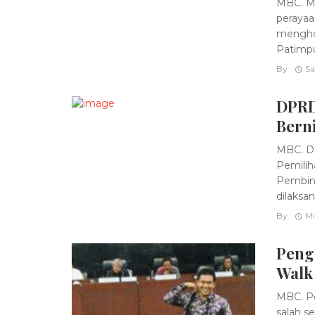
MBC. Me
perayaa
menghor
Patimpu
By
Sa
DPRD
Berni
MBC. De
Pemilih
Pembin
dilaksan
By
Mi
Peng
Walk
MBC. Pe
salah s