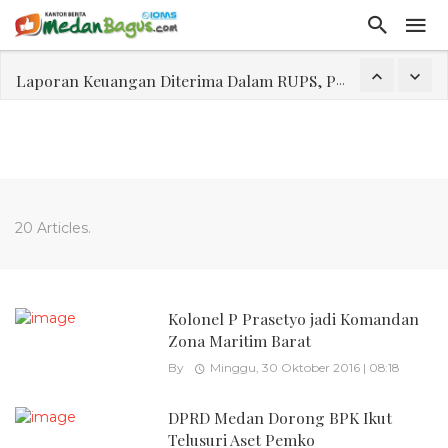
Laporan Keuangan Diterima Dalam RUPS, Pelaporan Hingga Penahanan Mantan Direktur PT GKS Dinilai Rancu
Program Rabu 'Walk In Interview' Dikerumuni Pencari Kerja di Medan
Jasa Marga Beri Diskon Tol 30 Persen Selama Dua Hari Untuk Momen Idul Fitri 1447 H, Catat Tanggalnya
Bawa Sensasi “Monstrous Gulp!” Burger Favorit MOGUL Hadir di Medan
Emas Naik Diatas $5.200 Per Ons, IHSG Dibuka Di Zona Hijau
20 Articles.
Program Pengabdian Talenta USU Laksanakan Pendampingan Penyusunan Menu Bergizi Seimbang dan Food Handler pada SPPG Beringin Tembung 2
USU Gelar Pengabdian "Hidroponik Green Recovery" bagi Eks-Penyalahguna Narkoba di Belawan Sicanang
Kolonel P Prasetyo jadi Komandan
Zona Maritim Barat
By
Minggu, 30 Oktober 2016 | 08:18
DPRD Medan Dorong BPK Ikut
Telusuri Aset Pemko