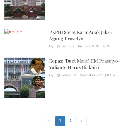
PKPHI Sorot Karir Anak Jaksa
Agung Prasetyo
By
Senin, 25 Januari 2016 | 14:26
Kopas: "Duet Maut" HM Prasetyo-
Yulianto Harus Diakhiri
By
Selasa, 29 Desember 2015 | 11:06
Posts
navigation
1
2