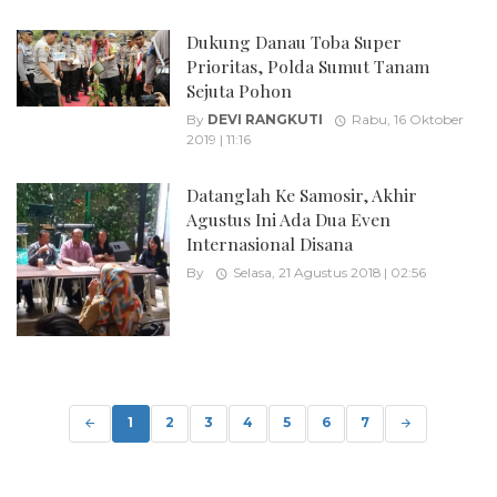
Dukung Danau Toba Super
Prioritas, Polda Sumut Tanam
Sejuta Pohon
By
DEVI RANGKUTI
Rabu, 16 Oktober
2019 | 11:16
Datanglah Ke Samosir, Akhir
Agustus Ini Ada Dua Even
Internasional Disana
By
Selasa, 21 Agustus 2018 | 02:56
Posts
navigation
1
2
3
4
5
6
7