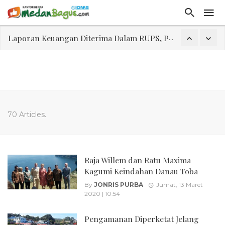
Laporan Keuangan Diterima Dalam RUPS, Pelaporan Hingga Penahanan Mantan Direktur PT GKS Dinilai Rancu
Program Rabu 'Walk In Interview' Dikerumuni Pencari Kerja di Medan
Jasa Marga Beri Diskon Tol 30 Persen Selama Dua Hari Untuk Momen Idul Fitri 1447 H, Catat Tanggalnya
Bawa Sensasi “Monstrous Gulp!” Burger Favorit MOGUL Hadir di Medan
Emas Naik Diatas $5.200 Per Ons, IHSG Dibuka Di Zona Hijau
70 Articles.
Program Pengabdian Talenta USU Laksanakan Pendampingan Penyusunan Menu Bergizi Seimbang dan Food Handler pada SPPG Beringin Tembung 2
USU Gelar Pengabdian "Hidroponik Green Recovery" bagi Eks-Penyalahguna Narkoba di Belawan Sicanang
Raja Willem dan Ratu Maxima
Kagumi Keindahan Danau Toba
By
JONRIS PURBA
Jumat, 13 Maret
2020 | 10:54
Pengamanan Diperketat Jelang