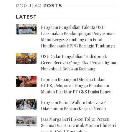
POPULAR
POSTS
LATEST
Program Pengabdian Talenta USU
Laksanakan Pendampingan Penyusunan
Menu Bergizi Seimbang dan Food
Handler pada SPPG Beringin Tembung 2
USU Gelar Pengabdian "Hidroponik
Green Recovery" bagi Eks-Penyalahguna
Narkoba di Belawan Sicanang
Laporan Keuangan Diterima Dalam
RUPS, Pelaporan Hingga Penahanan
Mantan Direktur PT GKS Dinilai Rancu
Program Rabu \'Walk In Interview\'
Dikerumuni Pencari Kerja di Medan
Jasa Marga Beri Diskon Tol 30 Persen
Selama Dua Hari Untuk Momen Idul Fitri
1447 H, Catat Tanggalnya