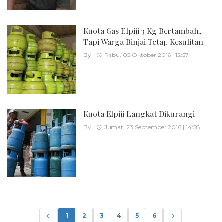
Kuota Gas Elpiji 3 Kg Bertambah,
Tapi Warga Binjai Tetap Kesulitan
By
Rabu, 05 Oktober 2016 | 12:57
Kuota Elpiji Langkat Dikurangi
By
Jumat, 23 September 2016 | 14:58
Posts
navigation
1
2
3
4
5
6