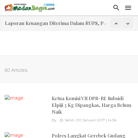
Laporan Keuangan Diterima Dalam RUPS, Pelaporan Hingga Penahanan Mantan Direktur PT GKS Dinilai Rancu
Program Rabu 'Walk In Interview' Dikerumuni Pencari Kerja di Medan
Jasa Marga Beri Diskon Tol 30 Persen Selama Dua Hari Untuk Momen Idul Fitri 1447 H, Catat Tanggalnya
Bawa Sensasi “Monstrous Gulp!” Burger Favorit MOGUL Hadir di Medan
Emas Naik Diatas $5.200 Per Ons, IHSG Dibuka Di Zona Hijau
60 Articles.
Program Pengabdian Talenta USU Laksanakan Pendampingan Penyusunan Menu Bergizi Seimbang dan Food Handler pada SPPG Beringin Tembung 2
USU Gelar Pengabdian "Hidroponik Green Recovery" bagi Eks-Penyalahguna Narkoba di Belawan Sicanang
Ketua Komisi VII DPR-RI: Subsidi
Elpiji 3 Kg Dipangkas, Harga Belum
Naik
By
Senin, 30 Januari 2017 | 14:56
Polres Langkat Gerebek Gudang