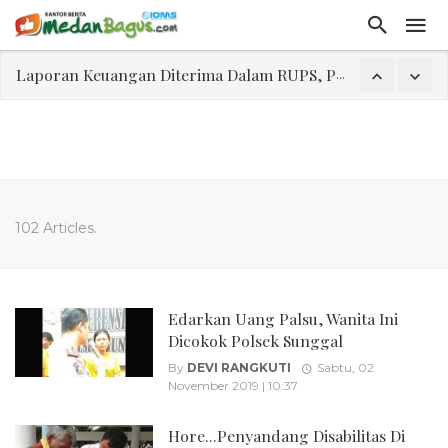
Laporan Keuangan Diterima Dalam RUPS, Pelaporan Hingga Penahanan Mantan Direktur PT GKS Dinilai Rancu
Program Rabu 'Walk In Interview' Dikerumuni Pencari Kerja di Medan
Jasa Marga Beri Diskon Tol 30 Persen Selama Dua Hari Untuk Momen Idul Fitri 1447 H, Catat Tanggalnya
Bawa Sensasi “Monstrous Gulp!” Burger Favorit MOGUL Hadir di Medan
Emas Naik Diatas $5.200 Per Ons, IHSG Dibuka Di Zona Hijau
102 Articles.
Program Pengabdian Talenta USU Laksanakan Pendampingan Penyusunan Menu Bergizi Seimbang dan Food Handler pada SPPG Beringin Tembung 2
USU Gelar Pengabdian "Hidroponik Green Recovery" bagi Eks-Penyalahguna Narkoba di Belawan Sicanang
Edarkan Uang Palsu, Wanita Ini
Dicokok Polsek Sunggal
By
DEVI RANGKUTI
Sabtu, 02
November 2019 | 10:37
Hore...Penyandang Disabilitas Di