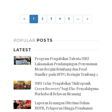
Posts
navigation
1
2
3
4
5
...
POPULAR
POSTS
LATEST
Program Pengabdian Talenta USU
Laksanakan Pendampingan Penyusunan
Menu Bergizi Seimbang dan Food
Handler pada SPPG Beringin Tembung 2
USU Gelar Pengabdian "Hidroponik
Green Recovery" bagi Eks-Penyalahguna
Narkoba di Belawan Sicanang
Laporan Keuangan Diterima Dalam
RUPS, Pelaporan Hingga Penahanan