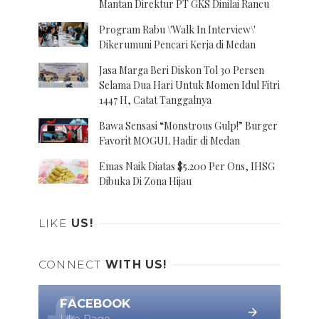
Mantan Direktur PT GKS Dinilai Rancu
Program Rabu \'Walk In Interview\'
Dikerumuni Pencari Kerja di Medan
Jasa Marga Beri Diskon Tol 30 Persen
Selama Dua Hari Untuk Momen Idul Fitri
1447 H, Catat Tanggalnya
Bawa Sensasi “Monstrous Gulp!” Burger
Favorit MOGUL Hadir di Medan
Emas Naik Diatas $5.200 Per Ons, IHSG
Dibuka Di Zona Hijau
LIKE
US!
CONNECT
WITH US!
FACEBOOK