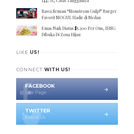
1447 H, Catat Tanggalnya
Bawa Sensasi “Monstrous Gulp!” Burger
Favorit MOGUL Hadir di Medan
Emas Naik Diatas $5.200 Per Ons, IHSG
Dibuka Di Zona Hijau
LIKE
US!
CONNECT
WITH US!
FACEBOOK
Like Page
TWITTER
Follow Us