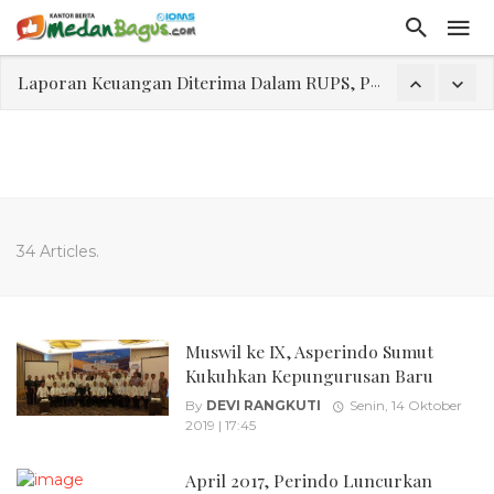
Laporan Keuangan Diterima Dalam RUPS, Pelaporan Hingga Penahanan Mantan Direktur PT GKS Dinilai Rancu
Program Rabu 'Walk In Interview' Dikerumuni Pencari Kerja di Medan
Jasa Marga Beri Diskon Tol 30 Persen Selama Dua Hari Untuk Momen Idul Fitri 1447 H, Catat Tanggalnya
Bawa Sensasi “Monstrous Gulp!” Burger Favorit MOGUL Hadir di Medan
Emas Naik Diatas $5.200 Per Ons, IHSG Dibuka Di Zona Hijau
34 Articles.
Program Pengabdian Talenta USU Laksanakan Pendampingan Penyusunan Menu Bergizi Seimbang dan Food Handler pada SPPG Beringin Tembung 2
USU Gelar Pengabdian "Hidroponik Green Recovery" bagi Eks-Penyalahguna Narkoba di Belawan Sicanang
Muswil ke IX, Asperindo Sumut
Kukuhkan Kepungurusan Baru
By
DEVI RANGKUTI
Senin, 14 Oktober
2019 | 17:45
April 2017, Perindo Luncurkan