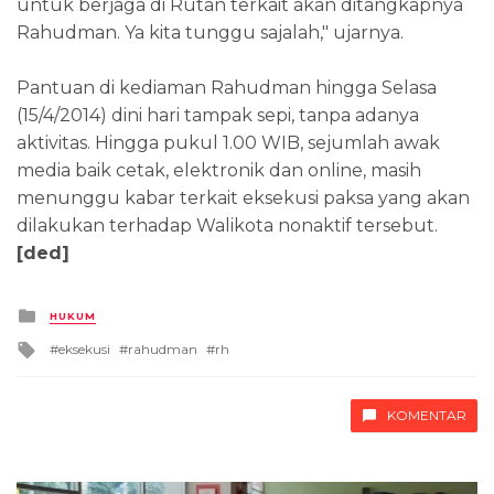
untuk berjaga di Rutan terkait akan ditangkapnya
Rahudman. Ya kita tunggu sajalah," ujarnya.
Pantuan di kediaman Rahudman hingga Selasa
(15/4/2014) dini hari tampak sepi, tanpa adanya
aktivitas. Hingga pukul 1.00 WIB, sejumlah awak
media baik cetak, elektronik dan online, masih
menunggu kabar terkait eksekusi paksa yang akan
dilakukan terhadap Walikota nonaktif tersebut.
[ded]
Posted
HUKUM
in
Tagged
eksekusi
rahudman
rh
with
KOMENTAR