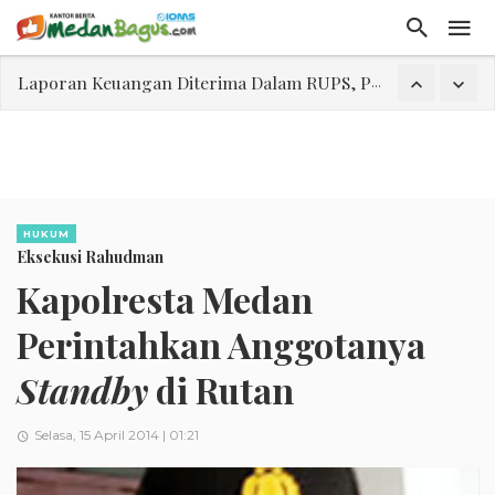
Laporan Keuangan Diterima Dalam RUPS, Pelaporan Hingga Penahanan Mantan Direktur PT GKS Dinilai Rancu
Program Rabu 'Walk In Interview' Dikerumuni Pencari Kerja di Medan
Jasa Marga Beri Diskon Tol 30 Persen Selama Dua Hari Untuk Momen Idul Fitri 1447 H, Catat Tanggalnya
Bawa Sensasi “Monstrous Gulp!” Burger Favorit MOGUL Hadir di Medan
Emas Naik Diatas $5.200 Per Ons, IHSG Dibuka Di Zona Hijau
HUKUM
Eksekusi Rahudman
Program Pengabdian Talenta USU Laksanakan Pendampingan Penyusunan Menu Bergizi Seimbang dan Food Handler pada SPPG Beringin Tembung 2
Kapolresta Medan
USU Gelar Pengabdian "Hidroponik Green Recovery" bagi Eks-Penyalahguna Narkoba di Belawan Sicanang
Perintahkan Anggotanya
Standby
di Rutan
Selasa, 15 April 2014 | 01:21