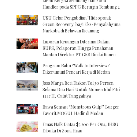
Menu Bergizi Seimbang dan Food
Handler pada SPPG Beringin Tembung 2
USU Gelar Pengabdian "Hidroponik
Green Recovery" bagi Eks-Penyalahguna
Narkoba di Belawan Sicanang
Laporan Keuangan Diterima Dalam
RUPS, Pelaporan Hingga Penahanan
Mantan Direktur PT GKS Dinilai Rancu
Program Rabu \'Walk In Interview\'
Dikerumuni Pencari Kerja di Medan
Jasa Marga Beri Diskon Tol 30 Persen
Selama Dua Hari Untuk Momen Idul Fitri
1447 H, Catat Tanggalnya
Bawa Sensasi “Monstrous Gulp!” Burger
Favorit MOGUL Hadir di Medan
Emas Naik Diatas $5.200 Per Ons, IHSG
Dibuka Di Zona Hijau