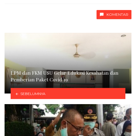
with
KOMENTAR
LPM dan FKM USU Gelar Edukasi Kesahatan dan
Pemberian Paket Covid 19
SEBELUMNYA