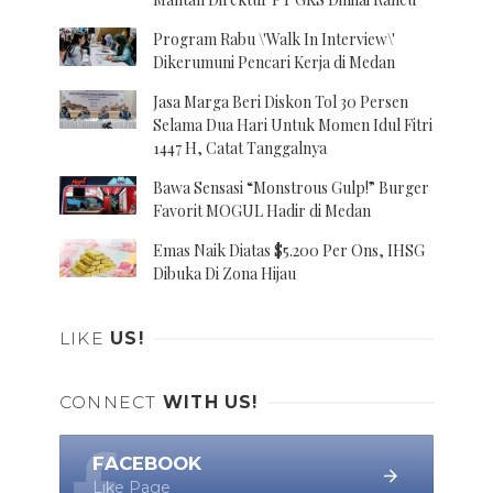
Program Rabu \'Walk In Interview\'
Dikerumuni Pencari Kerja di Medan
Jasa Marga Beri Diskon Tol 30 Persen
Selama Dua Hari Untuk Momen Idul Fitri
1447 H, Catat Tanggalnya
Bawa Sensasi “Monstrous Gulp!” Burger
Favorit MOGUL Hadir di Medan
Emas Naik Diatas $5.200 Per Ons, IHSG
Dibuka Di Zona Hijau
LIKE
US!
CONNECT
WITH US!
FACEBOOK
Like Page