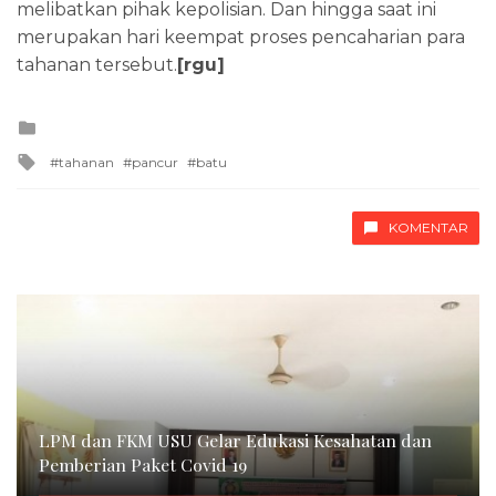
melibatkan pihak kepolisian. Dan hingga saat ini
merupakan hari keempat proses pencaharian para
tahanan tersebut.
[rgu]
Posted
in
Tagged
tahanan
pancur
batu
with
KOMENTAR
LPM dan FKM USU Gelar Edukasi Kesahatan dan
Pemberian Paket Covid 19