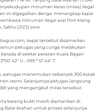
ngkalan TNI AL Tanjung Balai Asahan (TBA)
enyekudupan minuman keras (miras) ilegal
pan ini digagalkan denga menangkap kapal
membawa minuman ilegal asal Port Klang
 Sabtu (20/2) sore.
bagus.com, kapal tersebut disamarkan
 Namun petugas yang curiga melakukan
berada di sekitar perairan Kuala Bagan
' 42'' U - 099 ° 51' 44'' T.
an, petugas menemukan sebanyak 300 kotak
umen resmi. Selanjutnya petugas langsung
K yang mengangkut miras tersebut.
erta barang bukti masih diamankan di
g Balai Asahan untuk proses selanjunya.