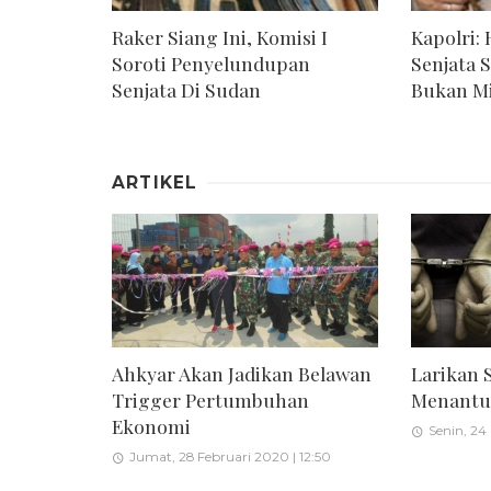
Raker Siang Ini, Komisi I
Kapolri: 
Soroti Penyelundupan
Senjata 
Senjata Di Sudan
Bukan Mi
ARTIKEL
Larikan 
Ahkyar Akan Jadikan Belawan
Menantu 
Trigger Pertumbuhan
Ekonomi
Senin, 24
Jumat, 28 Februari 2020 | 12:50