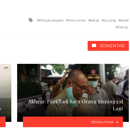
Tagged
Penyeludupan
minuman
keras
ta jung
balai
with
TNI AL
KOMENTAR
Akhyar: Pagi Tadi Satu Orang Meninggal
9
Lagi
BERIKUTNYA