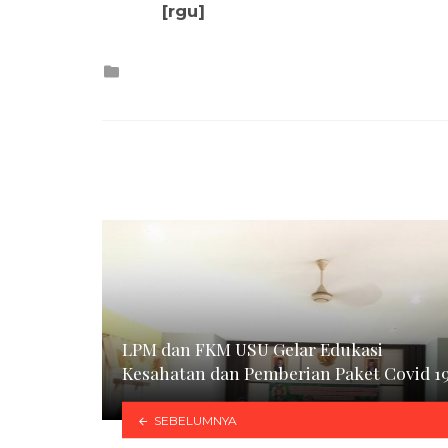
[rgu]
Posted
in
LPM dan FKM USU Gelar Edukasi
Kesahatan dan Pemberian Paket Covid 1
SEBELUMNYA