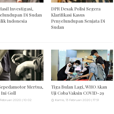
Hasil Investigasi,
DPR Desak Polisi Segera
Selundupan Di Sudan
Klarifikasi Kasus
lik Indonesia
Penyelundupan Senjata Di
Sudan
Sepedamotor Mertua,
Tiga Bulan Lagi, WHO Akan
Ini Goll
Uji Coba Vaksin COVID-29
 Februari 2020 | 10:02
Kamis, 13 Februari 2020 | 17:51