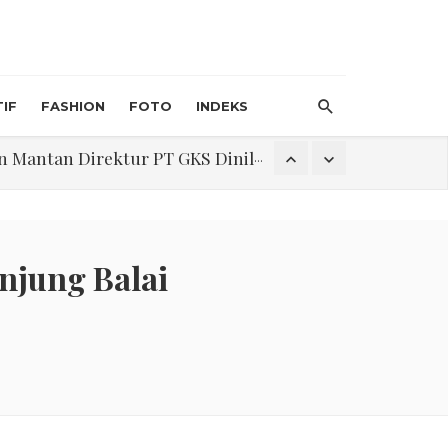
IF
FASHION
FOTO
INDEKS
an Direktur PT GKS Dinilai Rancu
itri 1447 H, Catat Tanggalnya
njung Balai
Program Pengabdian Talenta USU Laksanakan Pendampingan Penyusunan Menu Bergizi Seimbang dan Food Handler pada SPPG Beringin Tembung 2
na Narkoba di Belawan Sicanang