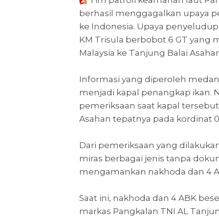
Tim patroli keamanan laut Pa
berhasil menggagalkan upaya p
ke Indonesia. Upaya penyeludu
KM Trisula berbobot 6 GT yang 
Malaysia ke Tanjung Balai Asahan,
Informasi yang diperoleh medan
menjadi kapal penangkap ikan.
pemeriksaan saat kapal tersebut 
Asahan tepatnya pada kordinat 03°00
Dari pemeriksaan yang dilakuk
miras berbagai jenis tanpa dok
mengamankan nakhoda dan 4 AB
Saat ini, nakhoda dan 4 ABK bes
markas Pangkalan TNI AL Tanjun