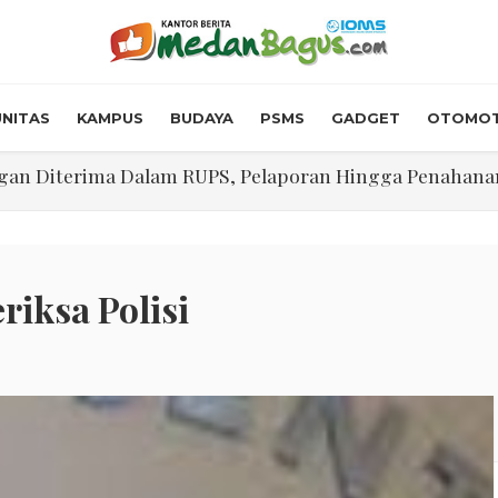
NITAS
KAMPUS
BUDAYA
PSMS
GADGET
OTOMOT
n Diterima Dalam RUPS, Pelaporan Hingga Penahanan Mant
Walk In Interview' Dikerumuni Pencari Kerja di Medan
skon Tol 30 Persen Selama Dua Hari Untuk Momen Idul F
onstrous Gulp!” Burger Favorit MOGUL Hadir di Medan
riksa Polisi
 $5.200 Per Ons, IHSG Dibuka Di Zona Hijau
abdian "Hidroponik Green Recovery" bagi Eks-Penyalahgu