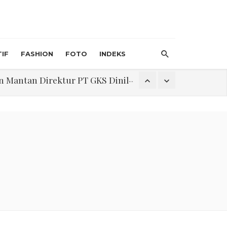
IF
FASHION
FOTO
INDEKS
an Direktur PT GKS Dinilai Rancu
itri 1447 H, Catat Tanggalnya
Program Pengabdian Talenta USU Laksanakan Pendampingan Penyusunan Menu Bergizi Seimbang dan Food Handler pada SPPG Beringin Tembung 2
na Narkoba di Belawan Sicanang