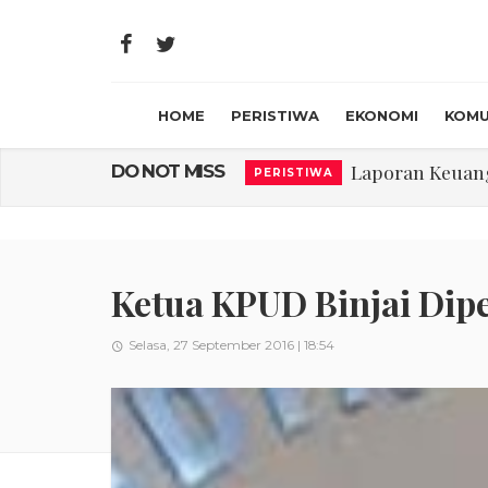
HOME
PERISTIWA
EKONOMI
KOMU
Laporan Keuanga
DO NOT MISS
PERISTIWA
Program Rabu '
PERISTIWA
Jasa Marga Beri Di
RAGAM
Bawa Sensasi “M
LIFESTYLE
Ketua KPUD Binjai Dipe
Emas Naik Diatas
EKONOMI
Selasa, 27 September 2016 | 18:54
USU Gelar Peng
PERISTIWA