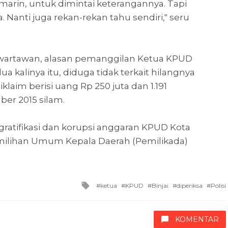
marin, untuk dimintai keterangannya. Tapi
pa. Nanti juga rekan-rekan tahu sendiri," seru
 wartawan, alasan pemanggilan Ketua KPUD
ua kalinya itu, diduga tidak terkait hilangnya
klaim berisi uang Rp 250 juta dan 1.191
er 2015 silam.
gratifikasi dan korupsi anggaran KPUD Kota
emilihan Umum Kepala Daerah (Pemilikada)
Tagged
ketua
KPUD
Binjai
diperiksa
Polisi
with
KOMENTAR