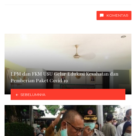
with
KOMENTAR
LPM dan FKM USU Gelar Edukasi Kesahatan dan
Pemberian Paket Covid 19
SEBELUMNYA