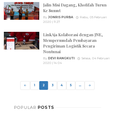
Jalin Misi Dagang, Khofifah Turun
Ke Sumut
By
JONRIS PURBA
Rabu, 05 Februari
2020 | 11:27
LinkAja Kolaborasi dengan JNE,
Mempermudah Pembayaran
Pengiriman Logistik Secara
Nontunai
By
DEVI RANGKUTI
Selasa, 04 Februari
2020 | 14:04
Posts
navigation
1
2
3
4
5
...
POPULAR
POSTS