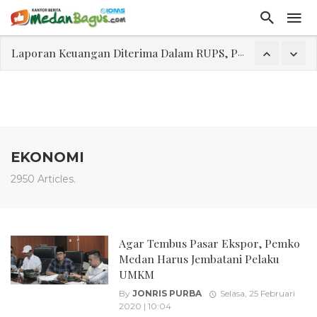
Laporan Keuangan Diterima Dalam RUPS, Pelaporan Hingga Penahanan Mantan Direktur PT GKS Dinilai Rancu
Program Rabu 'Walk In Interview' Dikerumuni Pencari Kerja di Medan
Jasa Marga Beri Diskon Tol 30 Persen Selama Dua Hari Untuk Momen Idul Fitri 1447 H, Catat Tanggalnya
Bawa Sensasi “Monstrous Gulp!” Burger Favorit MOGUL Hadir di Medan
Emas Naik Diatas $5.200 Per Ons, IHSG Dibuka Di Zona Hijau
EKONOMI
Program Pengabdian Talenta USU Laksanakan Pendampingan Penyusunan Menu Bergizi Seimbang dan Food Handler pada SPPG Beringin Tembung 2
2950 Articles.
USU Gelar Pengabdian "Hidroponik Green Recovery" bagi Eks-Penyalahguna Narkoba di Belawan Sicanang
Agar Tembus Pasar Ekspor, Pemko
Medan Harus Jembatani Pelaku
UMKM
By
JONRIS PURBA
Selasa, 25 Februari
2020 | 10:04